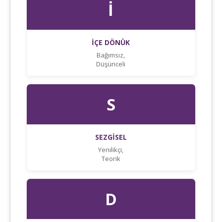
İ
İÇE DÖNÜK
Bağımsız,
Düşünceli
S
SEZGİSEL
Yenilikçi,
Teorik
D