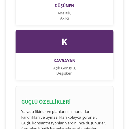
DÜŞÜNEN
Analitik,
Akılcı
K
KAVRAYAN
Açık Görüşlü,
Değişken
GÜÇLÜ ÖZELLİKLERİ
Yaratıcı fikirler ve planların mimarıdırlar.
Farklılıkları ve uymazlıkları kolayca görürler.
Güçlü konsantrasyonları vardır. İnce düşünürler.
Sorunları büyük bir anlayışla analiz ederler.