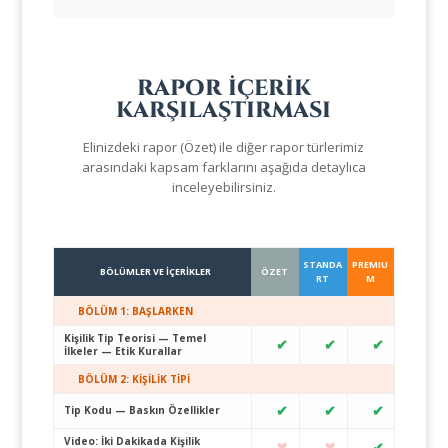
RAPOR İÇERİK
KARŞILAŞTIRMASI
Elinizdeki rapor (Özet) ile diğer rapor türlerimiz
arasındaki kapsam farklarını aşağıda detaylıca
inceleyebilirsiniz.
STANDA
PREMIU
BÖLÜMLER VE İÇERİKLER
ÖZET
RT
M
BÖLÜM 1: BAŞLARKEN
Kişilik Tip Teorisi — Temel
✔
✔
✔
İlkeler — Etik Kurallar
BÖLÜM 2: KİŞİLİK TİPİ
✔
✔
✔
Tip Kodu — Baskın Özellikler
Video: İki Dakikada Kişilik
✖
✖
✔