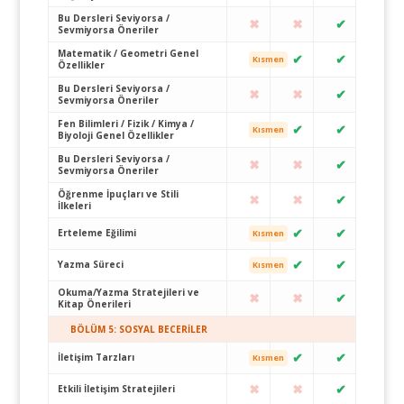
Bu Dersleri Seviyorsa /
✖
✖
✔
Sevmiyorsa Öneriler
Matematik / Geometri Genel
✔
✔
Kısmen
Özellikler
Bu Dersleri Seviyorsa /
✖
✖
✔
Sevmiyorsa Öneriler
Fen Bilimleri / Fizik / Kimya /
✔
✔
Kısmen
Biyoloji Genel Özellikler
Bu Dersleri Seviyorsa /
✖
✖
✔
Sevmiyorsa Öneriler
Öğrenme İpuçları ve Stili
✖
✖
✔
İlkeleri
✔
✔
Erteleme Eğilimi
Kısmen
✔
✔
Yazma Süreci
Kısmen
Okuma/Yazma Stratejileri ve
✖
✖
✔
Kitap Önerileri
BÖLÜM 5: SOSYAL BECERİLER
✔
✔
İletişim Tarzları
Kısmen
✖
✖
✔
Etkili İletişim Stratejileri