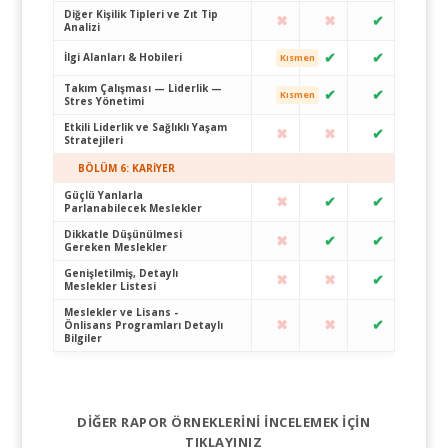
Diğer Kişilik Tipleri ve Zıt Tip
✖
✖
✔
Analizi
✔
✔
İlgi Alanları & Hobileri
Kısmen
Takım Çalışması — Liderlik —
✔
✔
Kısmen
Stres Yönetimi
Etkili Liderlik ve Sağlıklı Yaşam
✖
✖
✔
Stratejileri
BÖLÜM 6: KARİYER
Güçlü Yanlarla
✖
✔
✔
Parlanabilecek Meslekler
Dikkatle Düşünülmesi
✖
✔
✔
Gereken Meslekler
Genişletilmiş, Detaylı
✖
✖
✔
Meslekler Listesi
Meslekler ve Lisans -
✖
✖
✔
Önlisans Programları Detaylı
Bilgiler
DIĞER RAPOR ÖRNEKLERINI İNCELEMEK İÇIN
TIKLAYINIZ