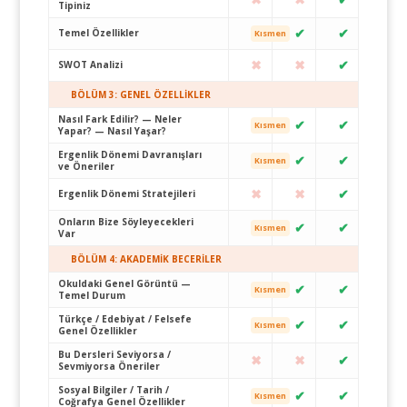
Tipiniz
✔
✔
Temel Özellikler
Kısmen
✖
✖
✔
SWOT Analizi
BÖLÜM 3: GENEL ÖZELLİKLER
Nasıl Fark Edilir? — Neler
✔
✔
Kısmen
Yapar? — Nasıl Yaşar?
Ergenlik Dönemi Davranışları
✔
✔
Kısmen
ve Öneriler
✖
✖
✔
Ergenlik Dönemi Stratejileri
Onların Bize Söyleyecekleri
✔
✔
Kısmen
Var
BÖLÜM 4: AKADEMİK BECERİLER
Okuldaki Genel Görüntü —
✔
✔
Kısmen
Temel Durum
Türkçe / Edebiyat / Felsefe
✔
✔
Kısmen
Genel Özellikler
Bu Dersleri Seviyorsa /
✖
✖
✔
Sevmiyorsa Öneriler
Sosyal Bilgiler / Tarih /
✔
✔
Kısmen
Coğrafya Genel Özellikler