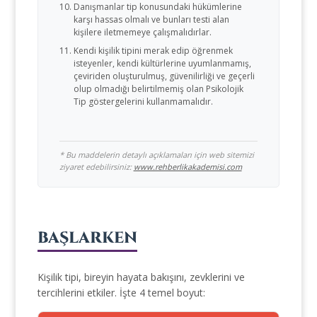
Danışmanlar tip konusundaki hükümlerine
karşı hassas olmalı ve bunları testi alan
kişilere iletmemeye çalışmalıdırlar.
Kendi kişilik tipini merak edip öğrenmek
isteyenler, kendi kültürlerine uyumlanmamış,
çeviriden oluşturulmuş, güvenilirliği ve geçerli
olup olmadığı belirtilmemiş olan Psikolojik
Tip göstergelerini kullanmamalıdır.
* Bu maddelerin detaylı açıklamaları için web sitemizi
ziyaret edebilirsiniz:
www.rehberlikakademisi.com
BAŞLARKEN
Kişilik tipi, bireyin hayata bakışını, zevklerini ve
tercihlerini etkiler. İşte 4 temel boyut: