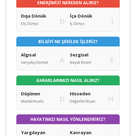
ENERJİMİZİ NEREDEN ALIRIZ?
Dışa Dönük
İçe Dönük
D
İ
Dış Dünya
İç Dünya
BİLGİYİ NE ŞEKİLDE İŞLERİZ?
Algısal
Sezgisel
A
S
Gerçekçi/Somut
Büyük Resim
KARARLARIMIZI NASIL ALIRIZ?
Düşünen
Hisseden
D
H
Mantık/Analiz
Değerler/İnsan
HAYATIMIZI NASIL YÖNLENDİRİRİZ?
Yargılayan
Kavrayan