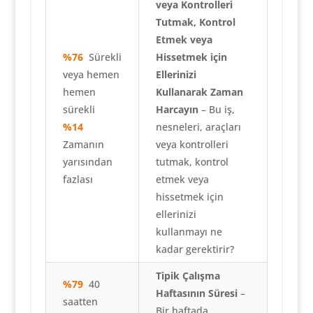
veya Kontrolleri
Tutmak, Kontrol
Etmek veya
%76
Sürekli
Hissetmek için
veya hemen
Ellerinizi
hemen
Kullanarak Zaman
sürekli
Harcayın
– Bu iş,
%14
nesneleri, araçları
Zamanın
veya kontrolleri
yarısından
tutmak, kontrol
fazlası
etmek veya
hissetmek için
ellerinizi
kullanmayı ne
kadar gerektirir?
Tipik Çalışma
%79
40
Haftasının Süresi
–
saatten
Bir haftada