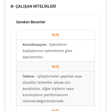
B- ÇALIŞAN NİTELİKLERİ
Gereken Beceriler
%75
Koordinasyon
: Eylemlerin
başkalarının eylemlerine göre
ayarlanması.
%72
İzleme
– İyileştirmeler yapmak veya
düzeltici önlemler almak için
kendinizin, diğer kişilerin veya
kuruluşların performansını
izlemek/değerlendirmek.
%72