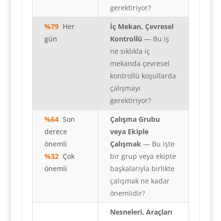
gerektiriyor?
%79
Her
İç Mekan, Çevresel
gün
Kontrollü
— Bu iş
ne sıklıkla iç
mekanda çevresel
kontrollü koşullarda
çalışmayı
gerektiriyor?
%64
S
on
Çalışma Grubu
derece
veya Ekiple
önemli
Çalışmak
— Bu işte
%32
Ç
ok
bir grup veya ekipte
önemli
başkalarıyla birlikte
çalışmak ne kadar
önemlidir?
Nesneleri, Araçları