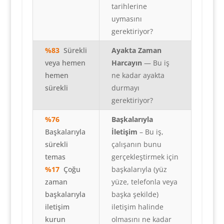
tarihlerine
uymasını
gerektiriyor?
%83
Sürekli
Ayakta Zaman
veya hemen
Harcayın
— Bu iş
hemen
ne kadar ayakta
sürekli
durmayı
gerektiriyor?
%76
Başkalarıyla
Başkalarıyla
İletişim
– Bu iş,
sürekli
çalışanın bunu
temas
gerçekleştirmek için
%17
Ç
oğu
başkalarıyla (yüz
zaman
yüze, telefonla veya
başkalarıyla
başka şekilde)
iletişim
iletişim halinde
kurun
olmasını ne kadar