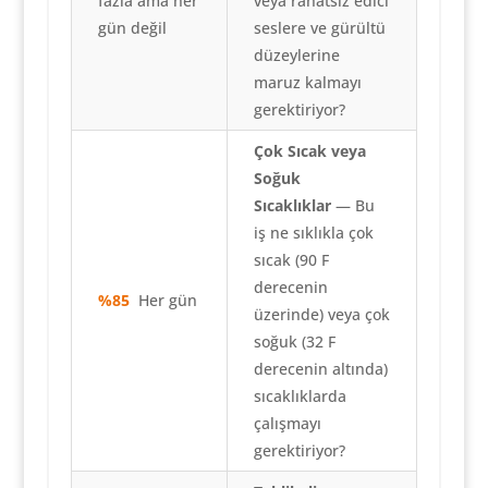
fazla ama her
veya rahatsız edici
gün değil
seslere ve gürültü
düzeylerine
maruz kalmayı
gerektiriyor?
Çok Sıcak veya
Soğuk
Sıcaklıklar
— Bu
iş ne sıklıkla çok
sıcak (90 F
derecenin
%85
Her gün
üzerinde) veya çok
soğuk (32 F
derecenin altında)
sıcaklıklarda
çalışmayı
gerektiriyor?