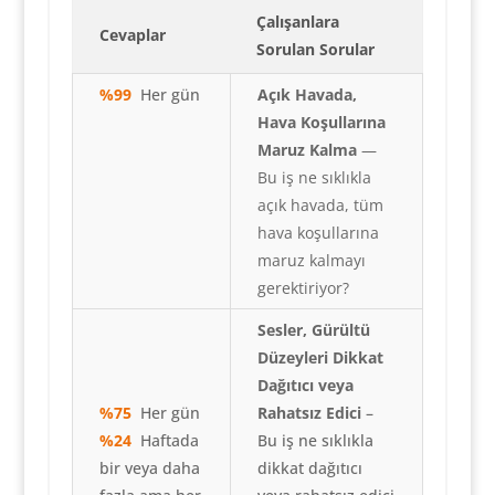
Çalışanlara
Cevaplar
Sorulan Sorular
%99
Her gün
Açık Havada,
Hava Koşullarına
Maruz Kalma
—
Bu iş ne sıklıkla
açık havada, tüm
hava koşullarına
maruz kalmayı
gerektiriyor?
Sesler, Gürültü
Düzeyleri Dikkat
Dağıtıcı veya
%75
Her gün
Rahatsız Edici
–
%24
Haftada
Bu iş ne sıklıkla
bir veya daha
dikkat dağıtıcı