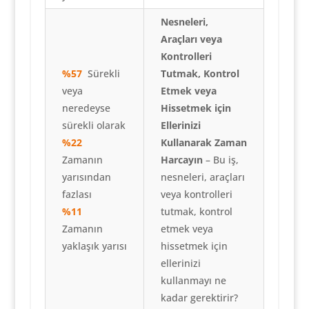
Nesneleri,
Araçları veya
Kontrolleri
%57
Sürekli
Tutmak, Kontrol
veya
Etmek veya
neredeyse
Hissetmek için
sürekli olarak
Ellerinizi
%22
Kullanarak Zaman
Zamanın
Harcayın
– Bu iş,
yarısından
nesneleri, araçları
fazlası
veya kontrolleri
%11
tutmak, kontrol
Zamanın
etmek veya
yaklaşık yarısı
hissetmek için
ellerinizi
kullanmayı ne
kadar gerektirir?