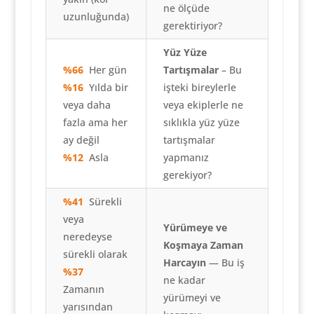
ne ölçüde
uzunluğunda)
gerektiriyor?
Yüz Yüze
%66
Her gün
Tartışmalar
– Bu
%16
Yılda bir
işteki bireylerle
veya daha
veya ekiplerle ne
fazla ama her
sıklıkla yüz yüze
ay değil
tartışmalar
%12
Asla
yapmanız
gerekiyor?
%41
Sürekli
veya
Yürümeye ve
neredeyse
Koşmaya Zaman
sürekli olarak
Harcayın
— Bu iş
%37
ne kadar
Zamanın
yürümeyi ve
yarısından