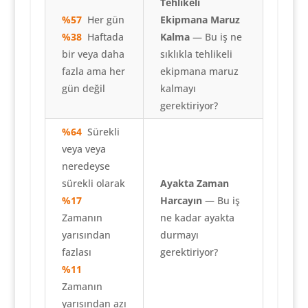
Tehlikeli
%57
Her gün
Ekipmana Maruz
%38
Haftada
Kalma
— Bu iş ne
bir veya daha
sıklıkla tehlikeli
fazla ama her
ekipmana maruz
gün değil
kalmayı
gerektiriyor?
%64
Sürekli
veya
veya
neredeyse
sürekli olarak
Ayakta Zaman
%17
Harcayın
— Bu iş
Zamanın
ne kadar ayakta
yarısından
durmayı
fazlası
gerektiriyor?
%11
Zamanın
yarısından azı