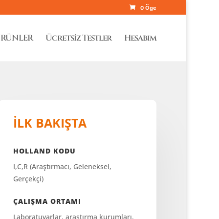
0 Öge
RÜNLER
Ücretsiz Testler
Hesabım
İLK BAKIŞTA
HOLLAND KODU
I,C,R (Araştırmacı, Geleneksel,
Gerçekçi)
ÇALIŞMA ORTAMI
Laboratuvarlar, araştırma kurumları,