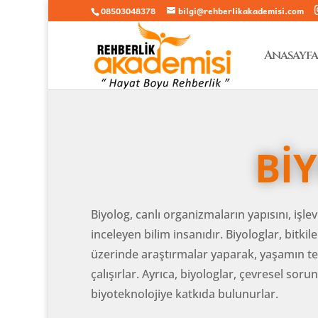
08503048378
bilgi@rehberlikakademisi.com
Anasayfa
Bİ
Biyolog, canlı organizmaların yapısını, işle
inceleyen bilim insanıdır. Biyologlar, bitk
üzerinde araştırmalar yaparak, yaşamın teme
çalışırlar. Ayrıca, biyologlar, çevresel sor
biyoteknolojiye katkıda bulunurlar.