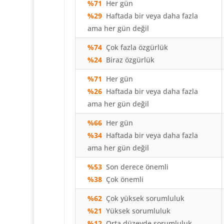
%71
Her gün
%29
Haftada bir veya daha fazla
ama her gün değil
%74
Çok fazla özgürlük
%24
Biraz özgürlük
%71
Her gün
%26
Haftada bir veya daha fazla
ama her gün değil
%66
Her gün
%34
Haftada bir veya daha fazla
ama her gün değil
%53
Son derece önemli
%38
Çok önemli
%62
Çok yüksek sorumluluk
%21
Yüksek sorumluluk
%12
Orta düzeyde sorumluluk