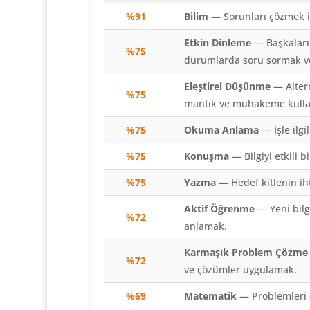
%91
Bilim
— Sorunları çözmek iç
Etkin Dinleme
— Başkaların
%
75
durumlarda soru sormak 
Eleştirel Düşünme
— Altern
%
75
mantık ve muhakeme kull
%
75
Okuma Anlama
— İşle ilgi
%
75
Konuşma
— Bilgiyi etkili 
%
75
Yazma
— Hedef kitlenin iht
Aktif Öğrenme
— Yeni bilg
%72
anlamak.
Karmaşık Problem Çözme
%72
ve çözümler uygulamak.
%69
Matematik
— Problemleri 