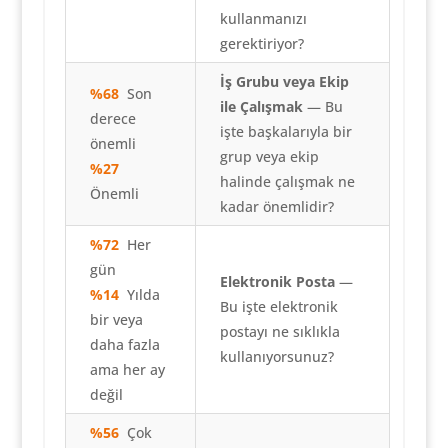
kullanmanızı
gerektiriyor?
İş Grubu veya Ekip
%68
Son
ile Çalışmak
— Bu
derece
işte başkalarıyla bir
önemli
grup veya ekip
%27
halinde çalışmak ne
Önemli
kadar önemlidir?
%72
Her
gün
Elektronik Posta
—
%14
Yılda
Bu işte elektronik
bir veya
postayı ne sıklıkla
daha fazla
kullanıyorsunuz?
ama her ay
değil
%56
Çok