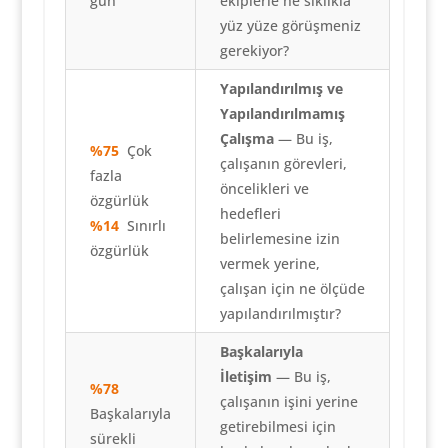
gün
ekiplerle ne sıklıkla
yüz yüze görüşmeniz
gerekiyor?
Yapılandırılmış ve
Yapılandırılmamış
Çalışma
— Bu iş,
%75
Çok
çalışanın görevleri,
fazla
öncelikleri ve
özgürlük
hedefleri
%14
Sınırlı
belirlemesine izin
özgürlük
vermek yerine,
çalışan için ne ölçüde
yapılandırılmıştır?
Başkalarıyla
İletişim
— Bu iş,
%78
çalışanın işini yerine
Başkalarıyla
getirebilmesi için
sürekli