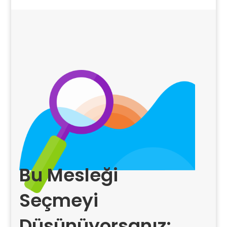
Bu Mesleği
Seçmeyi
Düşünüyorsanız;