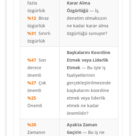
fazla
Karar Alma
özgürlük
Özgürlüğü
— İş,
%12
Biraz
denetim olmaksızın
özgürlük
ne kadar karar alma
%31
Sınırlı
özgürlüğü sunuyor?
özgürlük
Başkalarını Koordine
%47
Son
Etmek veya Liderlik
derece
Etmek
— Bu işte iş
önemli
faaliyetlerinin
%27
Çok
gerçekleştirilmesinde
önemli
başkalarını koordine
%25
etmek veya liderlik
Önemli
etmek ne kadar
önemlidir?
%20
Ayakta Zaman
Zamanın
Geçirin
— Bu iş ne