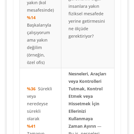
yakın (kol
insanlara yakın
mesafesinde)
fiziksel mesafede
%14
yerine getirmesini
Başkalarıyla
ne ölçüde
çalışıyorum
gerektiriyor?
ama yakın
değilim
(örneğin,
özel ofis)
Nesneleri, Araçları
veya Kontrolleri
%36
Sürekli
Tutmak, Kontrol
veya
Etmek veya
neredeyse
Hissetmek İçin
sürekli
Ellerinizi
olarak
Kullanmaya
%41
Zaman Ayırın
—
Zamanın
Bu iş, nesneleri,