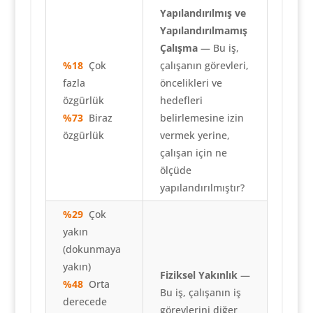
Yapılandırılmış ve
Yapılandırılmamış
Çalışma
— Bu iş,
%18
Çok
çalışanın görevleri,
fazla
öncelikleri ve
özgürlük
hedefleri
%73
Biraz
belirlemesine izin
özgürlük
vermek yerine,
çalışan için ne
ölçüde
yapılandırılmıştır?
%29
Çok
yakın
(dokunmaya
yakın)
Fiziksel Yakınlık
—
%48
Orta
Bu iş, çalışanın iş
derecede
görevlerini diğer