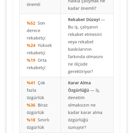
halkla çalışmak ne
önemli
kadar önemli?
Rekabet Düzeyi
—
%52
Son
Bu iş, çalışanın
derece
rekabet etmesini
rekabetçi
veya rekabet
%24
Yüksek
baskılarının
rekabetçi
farkında olmasını
%19
Orta
ne ölçüde
rekabetçi
gerektiriyor?
%41
Çok
Karar Alma
fazla
Özgürlüğü
— İş,
özgürlük
denetim
%36
Biraz
olmaksızın ne
özgürlük
kadar karar alma
%18
Sınırlı
özgürlüğü
özgürlük
sunuyor?