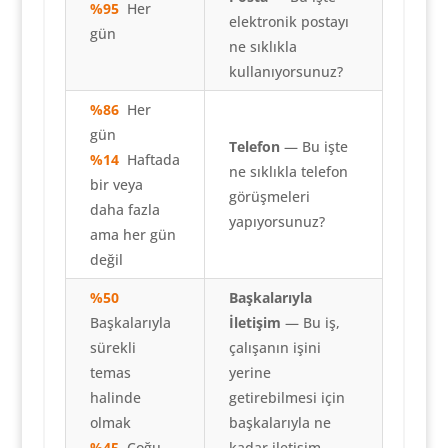
%95
Her
elektronik postayı
gün
ne sıklıkla
kullanıyorsunuz?
%86
Her
gün
Telefon
— Bu işte
%14
Haftada
ne sıklıkla telefon
bir veya
görüşmeleri
daha fazla
yapıyorsunuz?
ama her gün
değil
%50
Başkalarıyla
Başkalarıyla
İletişim
— Bu iş,
sürekli
çalışanın işini
temas
yerine
halinde
getirebilmesi için
olmak
başkalarıyla ne
%45
Çoğu
kadar iletişim