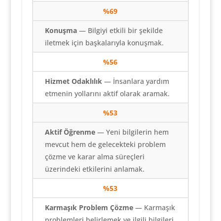
%69
Konuşma
— Bilgiyi etkili bir şekilde
iletmek için başkalarıyla konuşmak.
%56
Hizmet Odaklılık
— İnsanlara yardım
etmenin yollarını aktif olarak aramak.
%
53
Aktif Öğrenme
— Yeni bilgilerin hem
mevcut hem de gelecekteki problem
çözme ve karar alma süreçleri
üzerindeki etkilerini anlamak.
%
53
Karmaşık Problem Çözme
— Karmaşık
problemleri belirlemek ve ilgili bilgileri