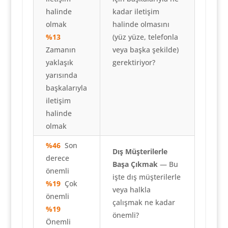
halinde
kadar iletişim
olmak
halinde olmasını
%13
(yüz yüze, telefonla
Zamanın
veya başka şekilde)
yaklaşık
gerektiriyor?
yarısında
başkalarıyla
iletişim
halinde
olmak
%46
Son
Dış Müşterilerle
derece
Başa Çıkmak
— Bu
önemli
işte dış müşterilerle
%19
Çok
veya halkla
önemli
çalışmak ne kadar
%19
önemli?
Önemli