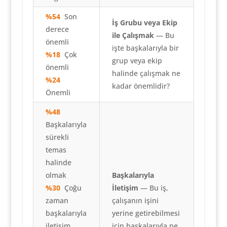
%54
Son
İş Grubu veya Ekip
derece
ile Çalışmak
— Bu
önemli
işte başkalarıyla bir
%18
Çok
grup veya ekip
önemli
halinde çalışmak ne
%24
kadar önemlidir?
Önemli
%48
Başkalarıyla
sürekli
temas
halinde
olmak
Başkalarıyla
%30
Çoğu
İletişim
— Bu iş,
zaman
çalışanın işini
başkalarıyla
yerine getirebilmesi
iletişim
için başkalarıyla ne