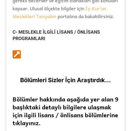
gerekli beceriler ve eğitim olanakları gibi konuları
kapsar. Ulusal ölçekte bilgiler için
İş-Kur’un
Meslekleri Tanıyalım
portalına da bakabilirsiniz.
C- MESLEKLE İLGİLİ LİSANS / ÖNLİSANS
PROGRAMLARI

Bölümleri Sizler İçin Araştırdık…
Bölümler hakkında aşağıda yer alan 9
başlıktaki detaylı bilgilere ulaşmak
için ilgili lisans / önlisans bölümlerine
tıklayınız.