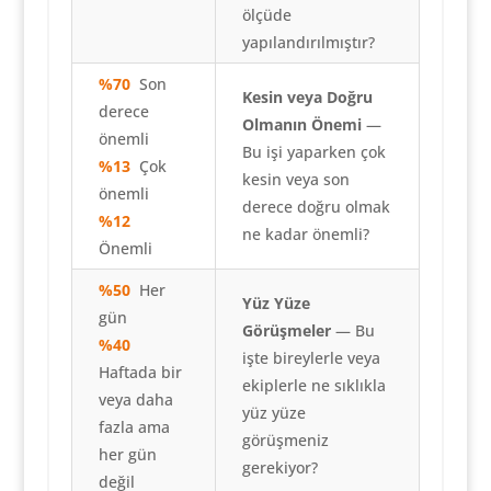
ölçüde
yapılandırılmıştır?
%70
Son
Kesin veya Doğru
derece
Olmanın Önemi
—
önemli
Bu işi yaparken çok
%13
Çok
kesin veya son
önemli
derece doğru olmak
%12
ne kadar önemli?
Önemli
%50
Her
Yüz Yüze
gün
Görüşmeler
— Bu
%40
işte bireylerle veya
Haftada bir
ekiplerle ne sıklıkla
veya daha
yüz yüze
fazla ama
görüşmeniz
her gün
gerekiyor?
değil