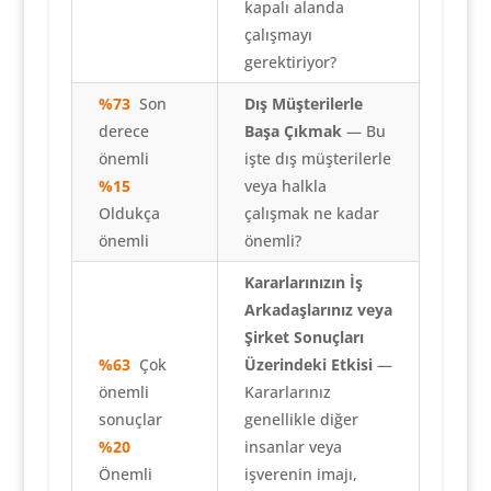
kapalı alanda
çalışmayı
gerektiriyor?
%73
Son
Dış Müşterilerle
derece
Başa Çıkmak
— Bu
önemli
işte dış müşterilerle
%15
veya halkla
Oldukça
çalışmak ne kadar
önemli
önemli?
Kararlarınızın İş
Arkadaşlarınız veya
Şirket Sonuçları
%63
Çok
Üzerindeki Etkisi
—
önemli
Kararlarınız
sonuçlar
genellikle diğer
%20
insanlar veya
Önemli
işverenin imajı,