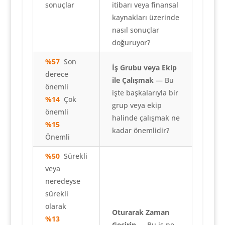
sonuçlar
itibarı veya finansal
kaynakları üzerinde
nasıl sonuçlar
doğuruyor?
%57
Son
İş Grubu veya Ekip
derece
ile Çalışmak
— Bu
önemli
işte başkalarıyla bir
%14
Çok
grup veya ekip
önemli
halinde çalışmak ne
%15
kadar önemlidir?
Önemli
%50
Sürekli
veya
neredeyse
sürekli
olarak
Oturarak Zaman
%13
Geçirin
— Bu iş ne