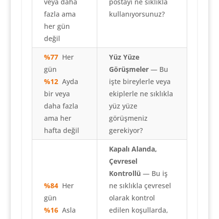
veya daha
postayı ne sıklıkla
fazla ama
kullanıyorsunuz?
her gün
değil
%77
Her
Yüz Yüze
gün
Görüşmeler
— Bu
%12
Ayda
işte bireylerle veya
bir veya
ekiplerle ne sıklıkla
daha fazla
yüz yüze
ama her
görüşmeniz
hafta değil
gerekiyor?
Kapalı Alanda,
Çevresel
Kontrollü
— Bu iş
%84
Her
ne sıklıkla çevresel
gün
olarak kontrol
%16
Asla
edilen koşullarda,