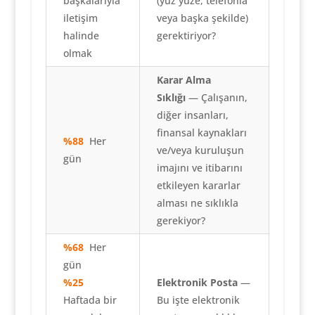
başkalarıyla
(yüz yüze, telefonla
iletişim
veya başka şekilde)
halinde
gerektiriyor?
olmak
Karar Alma
Sıklığı
— Çalışanın,
diğer insanları,
finansal kaynakları
%88
Her
ve/veya kuruluşun
gün
imajını ve itibarını
etkileyen kararlar
alması ne sıklıkla
gerekiyor?
%68
Her
gün
%25
Elektronik Posta
—
Haftada bir
Bu işte elektronik