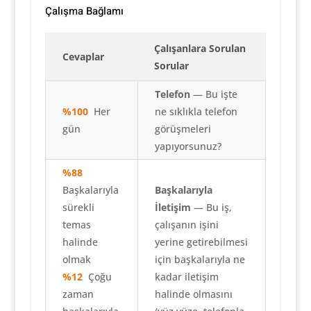
Çalışma Bağlamı
Çalışanlara Sorulan
Cevaplar
Sorular
Telefon
— Bu işte
%100
Her
ne sıklıkla telefon
gün
görüşmeleri
yapıyorsunuz?
%88
Başkalarıyla
Başkalarıyla
sürekli
İletişim
— Bu iş,
temas
çalışanın işini
halinde
yerine getirebilmesi
olmak
için başkalarıyla ne
%12
Çoğu
kadar iletişim
zaman
halinde olmasını