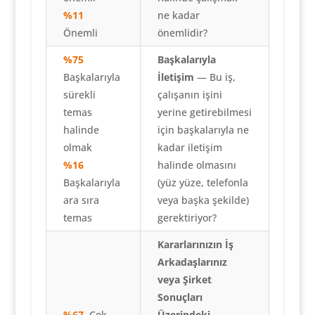
%11
ne kadar
Önemli
önemlidir?
%75
Başkalarıyla
Başkalarıyla
İletişim
— Bu iş,
sürekli
çalışanın işini
temas
yerine getirebilmesi
halinde
için başkalarıyla ne
olmak
kadar iletişim
%16
halinde olmasını
Başkalarıyla
(yüz yüze, telefonla
ara sıra
veya başka şekilde)
temas
gerektiriyor?
Kararlarınızın İş
Arkadaşlarınız
veya Şirket
Sonuçları
%67
Çok
Üzerindeki