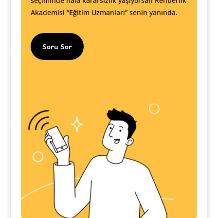
seçiminde hala kararsızlık yaşıyorsan Rehberlik
Akademisi “Eğitim Uzmanları” senin yanında.
Soru Sor