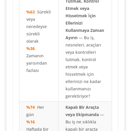
Tutmak, Kontrol
Etmek veya
%63
Sürekli
Hissetmek İçin
veya
Ellerinizi
neredeyse
Kullanmaya Zaman
sürekli
Ayırın
— Bu iş,
olarak
nesneleri, araçları
%36
veya kontrolleri
Zamanın
tutmak, kontrol
yarısından
etmek veya
fazlası
hissetmek için
ellerinizi ne kadar
kullanmanızı
gerektiriyor?
%74
Her
Kapalı Bir Araçta
gün
veya Ekipmanda
—
%16
Bu iş ne sıklıkla
Haftada bir
kapalı bir araçta