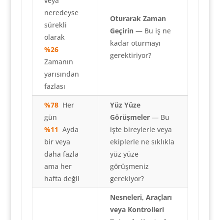
veya
neredeyse
Oturarak Zaman
sürekli
Geçirin
— Bu iş ne
olarak
kadar oturmayı
%26
gerektiriyor?
Zamanın
yarısından
fazlası
%78
Her
Yüz Yüze
gün
Görüşmeler
— Bu
%11
Ayda
işte bireylerle veya
bir veya
ekiplerle ne sıklıkla
daha fazla
yüz yüze
ama her
görüşmeniz
hafta değil
gerekiyor?
Nesneleri, Araçları
veya Kontrolleri