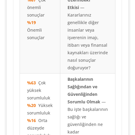
önemli
Etkisi
—
sonuçlar
Kararlarınız
%19
genellikle diğer
Önemli
insanlar veya
sonuçlar
işverenin imajı,
itibarı veya finansal
kaynakları üzerinde
nasıl sonuçlar
doğuruyor?
Başkalarının
%63
Çok
Sağlığından ve
yüksek
Güvenliğinden
sorumluluk
Sorumlu Olmak
—
%20
Yüksek
Bu işte başkalarının
sorumluluk
sağlığı ve
%16
Orta
güvenliğinden ne
düzeyde
kadar