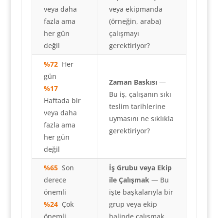
veya daha
veya ekipmanda
fazla ama
(örneğin, araba)
her gün
çalışmayı
değil
gerektiriyor?
%72
Her
gün
Zaman Baskısı
—
%17
Bu iş, çalışanın sıkı
Haftada bir
teslim tarihlerine
veya daha
uymasını ne sıklıkla
fazla ama
gerektiriyor?
her gün
değil
%65
Son
İş Grubu veya Ekip
derece
ile Çalışmak
— Bu
önemli
işte başkalarıyla bir
%24
Çok
grup veya ekip
önemli
halinde çalışmak