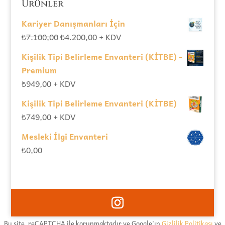
Ürünler
Kariyer Danışmanları İçin
Orijinal
Şu
₺
7.100,00
₺
4.200,00
+ KDV
fiyat:
andaki
Kişilik Tipi Belirleme Envanteri (KİTBE) -
₺7.100,00.
fiyat:
Premium
₺4.200,00.
₺
949,00
+ KDV
Kişilik Tipi Belirleme Envanteri (KİTBE)
₺
749,00
+ KDV
Mesleki İlgi Envanteri
₺
0,00
Bu site, reCAPTCHA ile korunmaktadır ve Google'ın
Gizlilik Politikası
ve