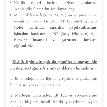
Kişilik tipleri belirli kariyer alanlarına
“yönlendirir” ama bu sınırlayıcı değil.
Middle ikili tercih (ST, SF, NF, NT) kariyer yöneliminde
önemli rol oynar.
Örneğin ST (Somut-Düşünen)
tipler genellikle
analitik, yapılandırılmış
işlerden
hoşlanırken; NF (Sezgi-Hisseden) tipi
bireyler
insancıl ve yaratıcı alanlara
eğilimlidir.
Kişilik tipinizde çok da popüler olmayan bir
mesleği seçtiğinizde şunlar dikkate alınmalıdır:
1. Bu mesleğe olan ilginiz gerçekten olgunlaşmış
bir ilgi mi yoksa bir heves mi?
2. Mesleğin içerisindeki alt kariyer seçeneklerine
odaklanıldığında kendi kişilik güçlerinize uygun