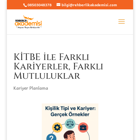
08503048378
bilgi@rehberlikakademisi.com
KİTBE ile Farklı
Kariyerler, Farklı
Mutluluklar
Kariyer Planlama