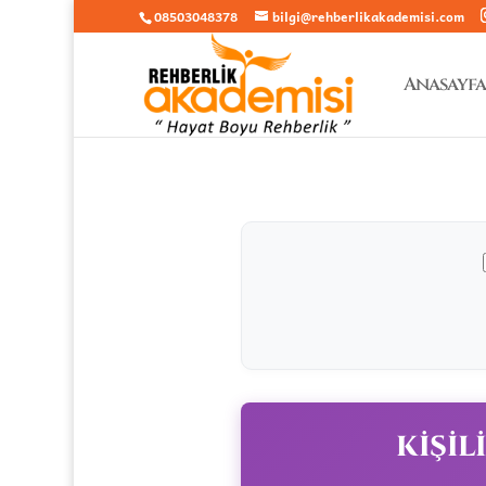
08503048378
bilgi@rehberlikakademisi.com
Anasayfa
KİŞİL