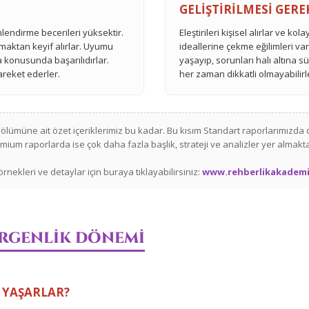
GELİŞTİRİLMESİ GER
nlendirme becerileri yüksektir.
Eleştirileri kişisel alırlar ve kol
rmaktan keyif alırlar. Uyumu
ideallerine çekme eğilimleri va
a konusunda başarılıdırlar.
yaşayıp, sorunları halı altına s
areket ederler.
her zaman dikkatli olmayabilirl
ölümüne ait özet içeriklerimiz bu kadar. Bu kısım Standart raporlarımızda 
mium raporlarda ise çok daha fazla başlık, strateji ve analizler yer almakta
rnekleri ve detaylar için buraya tıklayabilirsiniz:
www.rehberlikakademi
ERGENLİK DÖNEMİ
 YAŞARLAR?