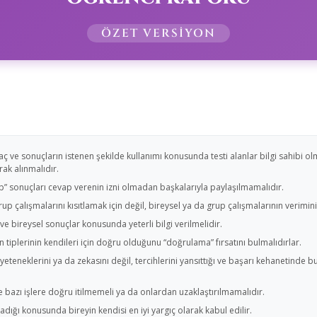
ÖZET VERSİYON
e sonuçların istenen şekilde kullanımı konusunda testi alanlar bilgi sahibi olma
rak alınmalıdır.
ip” sonuçları cevap verenin izni olmadan başkalarıyla paylaşılmamalıdır.
grup çalışmalarını kısıtlamak için değil, bireysel ya da grup çalışmalarının verimini
ve bireysel sonuçlar konusunda yeterli bilgi verilmelidir.
 tiplerinin kendileri için doğru olduğunu “doğrulama” fırsatını bulmalıdırlar.
yeteneklerini ya da zekasını değil, tercihlerini yansıttığı ve başarı kehanetinde
e bazı işlere doğru itilmemeli ya da onlardan uzaklaştırılmamalıdır.
ığı konusunda bireyin kendisi en iyi yargıç olarak kabul edilir.