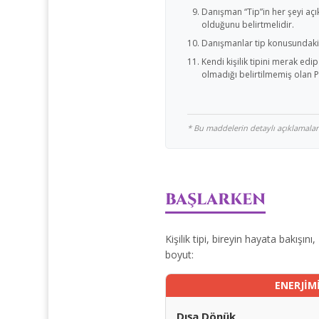
Danışman “Tip”in her şeyi açı
olduğunu belirtmelidir.
Danışmanlar tip konusundaki h
Kendi kişilik tipini merak ed
olmadığı belirtilmemiş olan P
* Bu maddelerin detaylı açıklamaları 
BAŞLARKEN
Kişilik tipi, bireyin hayata bakışını,
boyut:
ENERJİM
Dışa Dönük