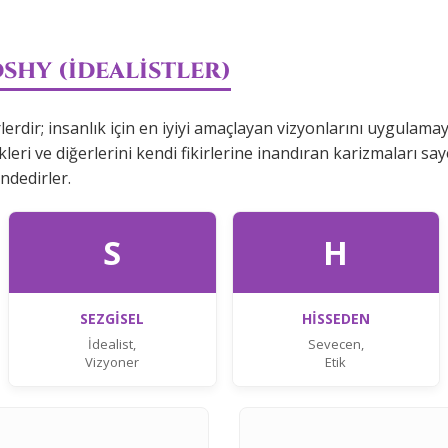
 DSHY (İDEALİSTLER)
erdir; insanlık için en iyiyi amaçlayan vizyonlarını uygulamay
leri ve diğerlerini kendi fikirlerine inandıran karizmaları sa
ündedirler.
S
H
SEZGİSEL
HİSSEDEN
İdealist,
Sevecen,
Vizyoner
Etik