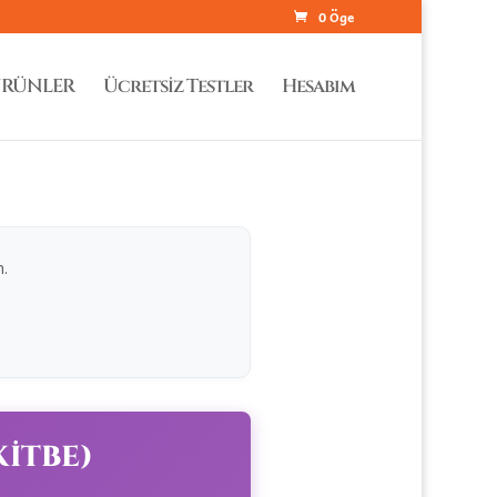
0 Öge
RÜNLER
Ücretsiz Testler
Hesabım
m.
KİTBE)