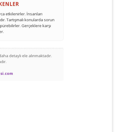
EKENLER
ayca etkilenirler. İnsanları
rdır. Tartışmalı konularda sorun
üpürebilirler. Gerçeklere karşı
er.
daha detaylı ele alınmaktadır.
dır.
si.com