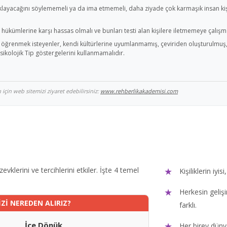
klayacağını söylememeli ya da ima etmemeli, daha ziyade çok karmaşık insan kişi
ükümlerine karşı hassas olmalı ve bunları testi alan kişilere iletmemeye çalışma
ip öğrenmek isteyenler, kendi kültürlerine uyumlanmamış, çeviriden oluşturulmuş, g
sikolojik Tip göstergelerini kullanmamalıdır.
için web sitemizi ziyaret edebilirsiniz:
www.rehberlikakademisi.com
 zevklerini ve tercihlerini etkiler. İşte 4 temel
Kişiliklerin iyis
Herkesin gelişi
İZİ NEREDEN ALIRIZ?
farklı.
İçe Dönük
Her birey düny