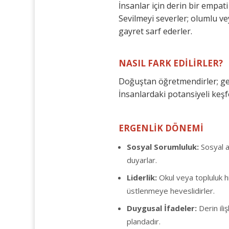
İnsanlar için derin bir empati
Sevilmeyi severler; olumlu ve
gayret sarf ederler.
NASIL FARK EDİLİRLER?
Doğuştan öğretmendirler; gene
İnsanlardaki potansiyeli keşf
ERGENLİK DÖNEMİ
Sosyal Sorumluluk:
Sosyal ad
duyarlar.
Liderlik:
Okul veya topluluk hi
üstlenmeye heveslidirler.
Duygusal İfadeler:
Derin ili
plandadır.