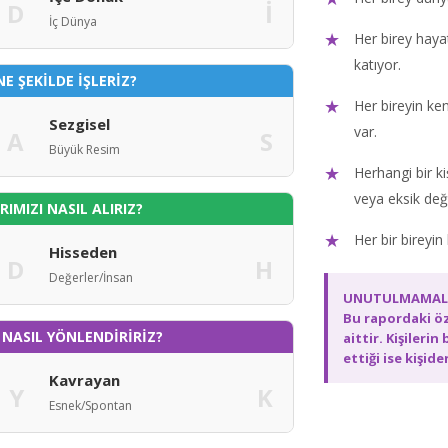
D
İ
İç Dünya
Her birey hayat
katıyor.
NE ŞEKİLDE İŞLERİZ?
Her bireyin ke
Sezgisel
var.
A
S
Büyük Resim
Herhangi bir kiş
veya eksik deği
IMIZI NASIL ALIRIZ?
Her bir bireyin
Hisseden
D
H
Değerler/İnsan
UNUTULMAMALID
Bu rapordaki öz
 NASIL YÖNLENDİRİRİZ?
aittir. Kişilerin
ettiği ise kişide
Kavrayan
Y
K
Esnek/Spontan