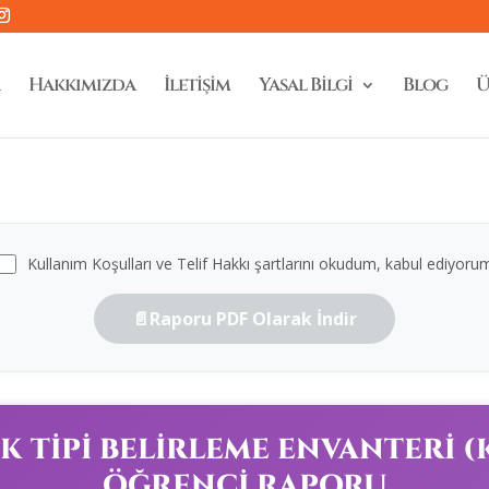
Hakkımızda
İletişim
Yasal Bilgi
Blog
Ü
Kullanım Koşulları ve Telif Hakkı şartlarını okudum, kabul ediyoru
📄
Raporu PDF Olarak İndir
İK TİPİ BELİRLEME ENVANTERİ (
ÖĞRENCİ RAPORU