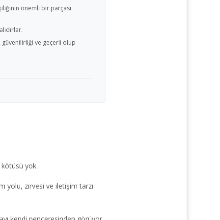
liğinin önemli bir parçası
lıdırlar.
üvenilirliği ve geçerli olup
i, kötüsü yok.
m yolu, zirvesi ve iletişim tarzı
ayı kendi penceresinden görüyor.