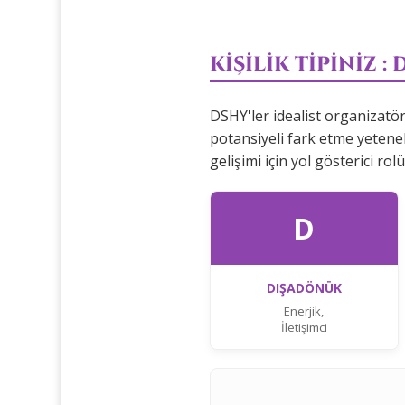
KİŞİLİK TİPİNİZ :
DSHY'ler idealist organizatörl
potansiyeli fark etme yetenek
gelişimi için yol gösterici rol
D
DIŞADÖNÜK
Enerjik,
İletişimci