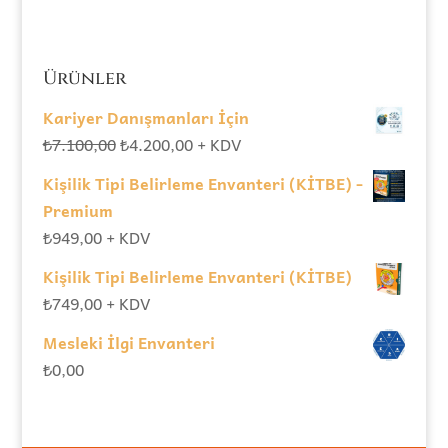
Ürünler
Kariyer Danışmanları İçin
Orijinal
Şu
₺
7.100,00
₺
4.200,00
+ KDV
fiyat:
andaki
Kişilik Tipi Belirleme Envanteri (KİTBE) -
₺7.100,00.
fiyat:
Premium
₺4.200,00.
₺
949,00
+ KDV
Kişilik Tipi Belirleme Envanteri (KİTBE)
₺
749,00
+ KDV
Mesleki İlgi Envanteri
₺
0,00