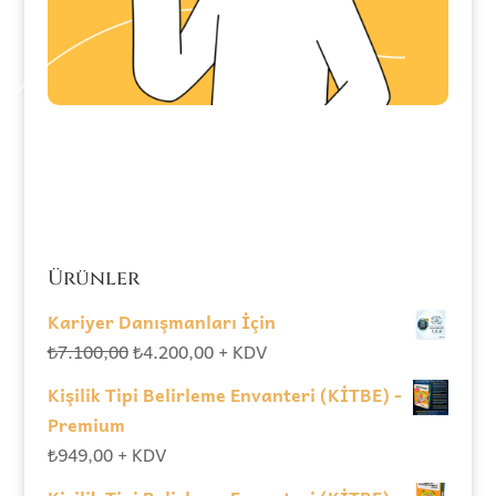
Ürünler
Kariyer Danışmanları İçin
Orijinal
Şu
₺
7.100,00
₺
4.200,00
+ KDV
fiyat:
andaki
Kişilik Tipi Belirleme Envanteri (KİTBE) -
₺7.100,00.
fiyat:
Premium
₺4.200,00.
₺
949,00
+ KDV