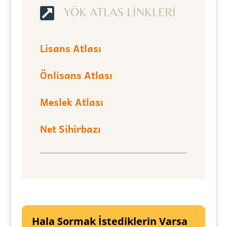

YÖK ATLAS LİNKLERİ
Lisans Atlası
Önlisans Atlası
Meslek Atlası
Net Sihirbazı
Hala Sormak İstediklerin Varsa