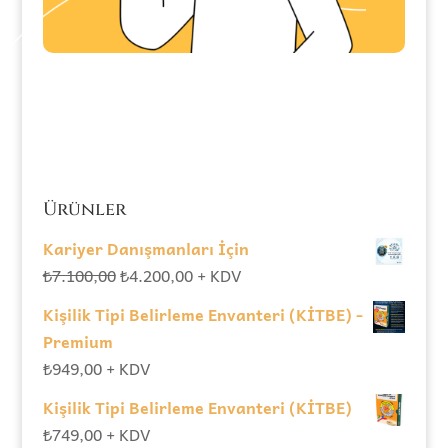
Ürünler
Kariyer Danışmanları İçin
Orijinal
Şu
₺
7.100,00
₺
4.200,00
+ KDV
fiyat:
andaki
Kişilik Tipi Belirleme Envanteri (KİTBE) -
₺7.100,00.
fiyat:
Premium
₺4.200,00.
₺
949,00
+ KDV
Kişilik Tipi Belirleme Envanteri (KİTBE)
₺
749,00
+ KDV