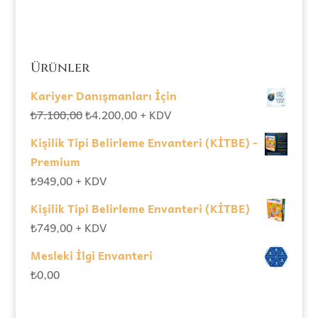
Ürünler
Kariyer Danışmanları İçin
Orijinal
Şu
₺
7.100,00
₺
4.200,00
+ KDV
fiyat:
andaki
Kişilik Tipi Belirleme Envanteri (KİTBE) -
₺7.100,00.
fiyat:
Premium
₺4.200,00.
₺
949,00
+ KDV
Kişilik Tipi Belirleme Envanteri (KİTBE)
₺
749,00
+ KDV
Mesleki İlgi Envanteri
₺
0,00