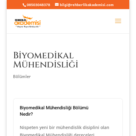
08503048378
bilgi@rehberlikakademisi.com
Biyomedikal
Mühendisliği
Bölümler
Biyomedikal Mühendisliği Bölümü
Nedir?
Nispeten yeni bir mühendislik disiplini olan
Biyomedikal Mühendisliği dereceleri,