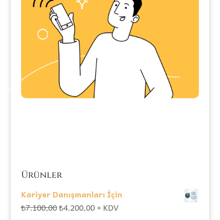
Ürünler
Kariyer Danışmanları İçin
Orijinal
Şu
₺
7.100,00
₺
4.200,00
+ KDV
fiyat:
andaki