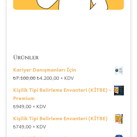
Ürünler
Kariyer Danışmanları İçin
Orijinal
Şu
₺
7.100,00
₺
4.200,00
+ KDV
fiyat:
andaki
Kişilik Tipi Belirleme Envanteri (KİTBE) -
₺7.100,00.
fiyat:
Premium
₺4.200,00.
₺
949,00
+ KDV
Kişilik Tipi Belirleme Envanteri (KİTBE)
₺
749,00
+ KDV