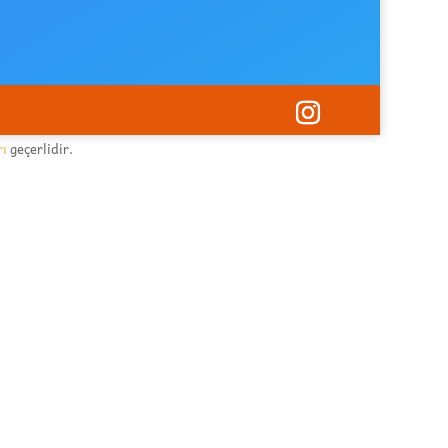
rı
geçerlidir.