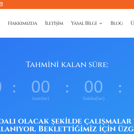
Hakkımızda
İletişim
Yasal Bilgi
Blog
Ü
Tahmini kalan süre:
0
:
00
:
00
:
Saat(ler)
Dakika(lar)
ydalı olacak şekilde çalışmalar 
lanıyor. Beklettiğimiz için üz