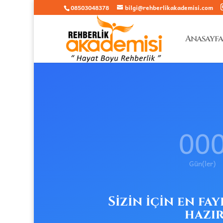
08503048378
bilgi@rehberlikakademisi.com
Anasayfa
00
Gün(ler)
Sizin için en fa
hazır