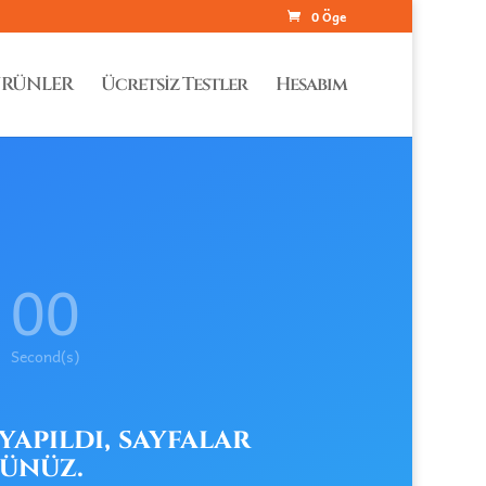
0 Öge
RÜNLER
Ücretsiz Testler
Hesabım
00
Second(s)
yapıldı, sayfalar
günüz.