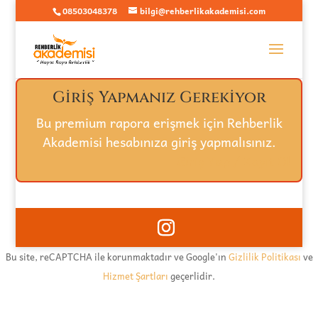
08503048378
bilgi@rehberlikakademisi.com
Giriş Yapmanız Gerekiyor
Bu premium rapora erişmek için Rehberlik
Akademisi hesabınıza giriş yapmalısınız.
Giriş Yap / Kayıt Ol
Bu site, reCAPTCHA ile korunmaktadır ve Google'ın
Gizlilik Politikası
ve
Hizmet Şartları
geçerlidir.