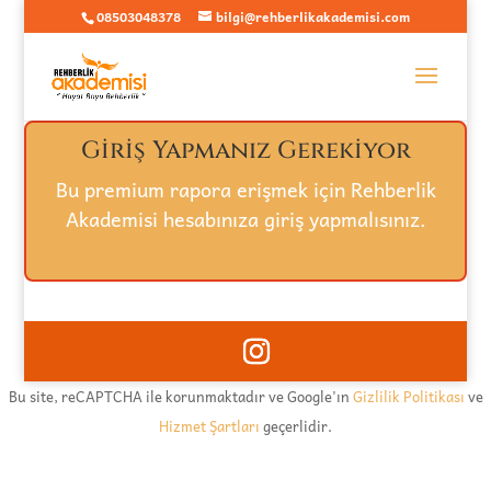
08503048378
bilgi@rehberlikakademisi.com
Giriş Yapmanız Gerekiyor
Bu premium rapora erişmek için Rehberlik
Akademisi hesabınıza giriş yapmalısınız.
Giriş Yap / Kayıt Ol
Bu site, reCAPTCHA ile korunmaktadır ve Google'ın
Gizlilik Politikası
ve
Hizmet Şartları
geçerlidir.