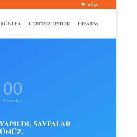
0 Öge
RÜNLER
Ücretsiz Testler
Hesabım
00
Second(s)
yapıldı, sayfalar
günüz.