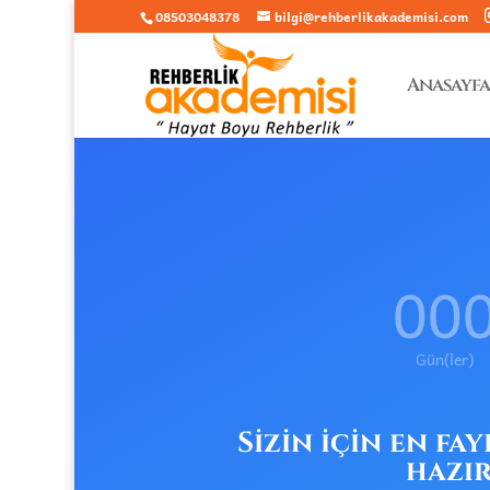
08503048378
bilgi@rehberlikakademisi.com
Anasayfa
00
Gün(ler)
Sizin için en fa
hazır