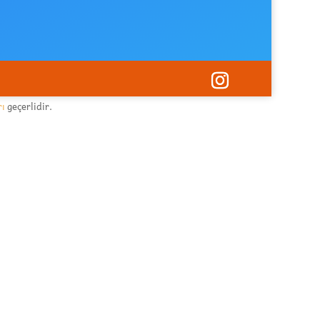
rı
geçerlidir.