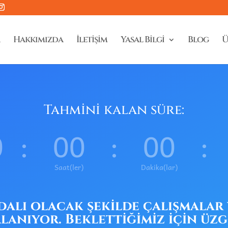
Hakkımızda
İletişim
Yasal Bilgi
Blog
Ü
Tahmini kalan süre:
0
:
00
:
00
:
Saat(ler)
Dakika(lar)
ydalı olacak şekilde çalışmalar 
lanıyor. Beklettiğimiz için üz