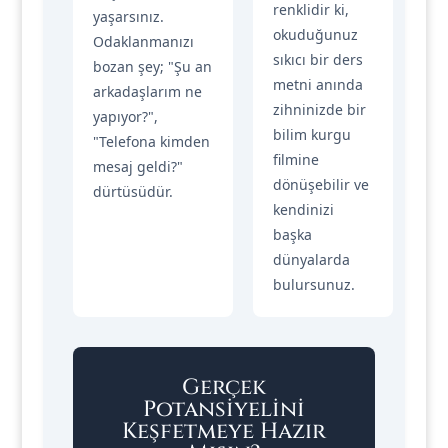
renklidir ki,
yaşarsınız.
okuduğunuz
Odaklanmanızı
sıkıcı bir ders
bozan şey; "Şu an
metni anında
arkadaşlarım ne
zihninizde bir
yapıyor?",
bilim kurgu
"Telefona kimden
filmine
mesaj geldi?"
dönüşebilir ve
dürtüsüdür.
kendinizi
başka
dünyalarda
bulursunuz.
Gerçek
Potansiyelini
Keşfetmeye Hazır