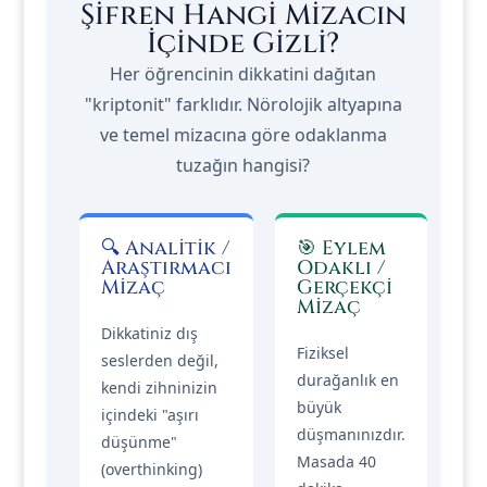
Şifren Hangi Mizacın
İçinde Gizli?
Her öğrencinin dikkatini dağıtan
"kriptonit" farklıdır. Nörolojik altyapına
ve temel mizacına göre odaklanma
tuzağın hangisi?
🔍 Analitik /
🎯 Eylem
Araştırmacı
Odaklı /
Mizaç
Gerçekçi
Mizaç
Dikkatiniz dış
Fiziksel
seslerden değil,
durağanlık en
kendi zihninizin
büyük
içindeki "aşırı
düşmanınızdır.
düşünme"
Masada 40
(overthinking)