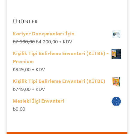
Ürünler
Kariyer Danışmanları İçin
Orijinal
Şu
₺
7.100,00
₺
4.200,00
+ KDV
fiyat:
andaki
Kişilik Tipi Belirleme Envanteri (KİTBE) -
₺7.100,00.
fiyat:
Premium
₺4.200,00.
₺
949,00
+ KDV
Kişilik Tipi Belirleme Envanteri (KİTBE)
₺
749,00
+ KDV
Mesleki İlgi Envanteri
₺
0,00