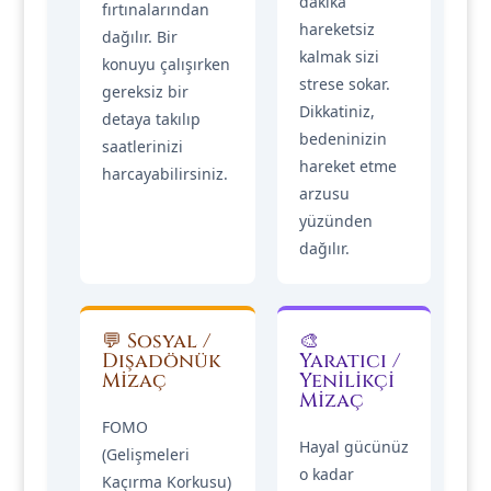
dakika
fırtınalarından
hareketsiz
dağılır. Bir
kalmak sizi
konuyu çalışırken
strese sokar.
gereksiz bir
Dikkatiniz,
detaya takılıp
bedeninizin
saatlerinizi
hareket etme
harcayabilirsiniz.
arzusu
yüzünden
dağılır.
💬 Sosyal /
🎨
Dışadönük
Yaratıcı /
Mizaç
Yenilikçi
Mizaç
FOMO
Hayal gücünüz
(Gelişmeleri
o kadar
Kaçırma Korkusu)