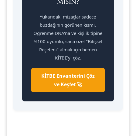
Mısın?
Yukarıdaki mizaçlar sadece
buzdağının görünen kısmı.
Öğrenme DNA'na ve kişilik tipine
%100 uyumlu, sana özel "Bilişsel
Reçeteni" almak için hemen
KİTBE'yi çöz.
KİTBE Envanterini Çöz
ve Keşfet 🚀