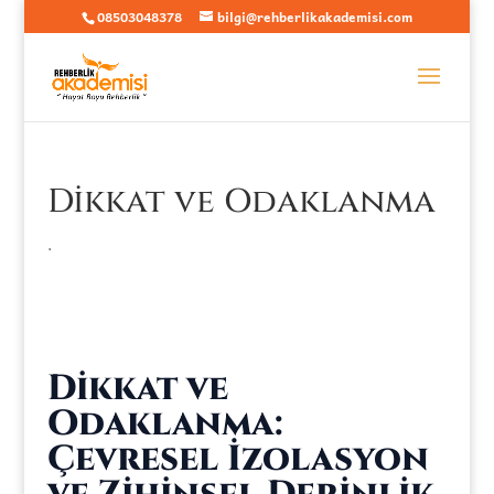
08503048378
bilgi@rehberlikakademisi.com
Dikkat ve Odaklanma
.
Dikkat ve
Odaklanma:
Çevresel İzolasyon