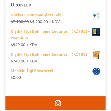
Ürünler
Kariyer Danışmanları İçin
Orijinal
Şu
₺
7.100,00
₺
4.200,00
+ KDV
fiyat:
andaki
Kişilik Tipi Belirleme Envanteri (KİTBE) -
₺7.100,00.
fiyat:
Premium
₺4.200,00.
₺
949,00
+ KDV
Kişilik Tipi Belirleme Envanteri (KİTBE)
₺
749,00
+ KDV
Mesleki İlgi Envanteri
₺
0,00