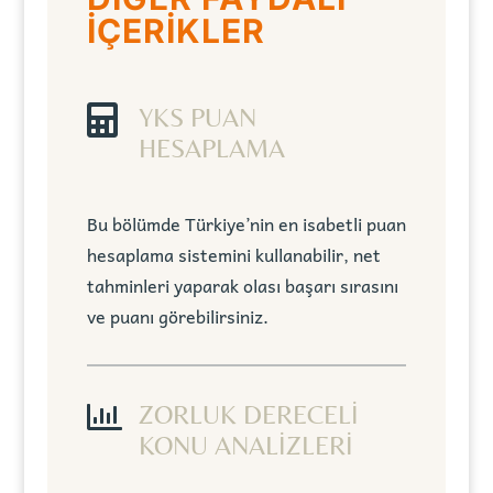
İÇERİKLER

YKS PUAN
HESAPLAMA
Bu bölümde Türkiye’nin en isabetli puan
hesaplama sistemini kullanabilir, net
tahminleri yaparak olası başarı sırasını
ve puanı görebilirsiniz.

ZORLUK DERECELİ
KONU ANALİZLERİ