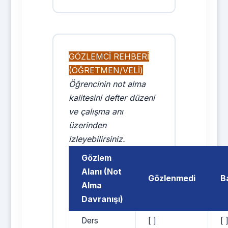
GÖZLEMCİ REHBERİ
(ÖĞRETMEN/VELİ)
Öğrencinin not alma
kalitesini defter düzeni
ve çalışma anı
üzerinden
izleyebilirsiniz.
Gözlem
Alanı (Not
Gözlenmedi
B
Alma
Davranışı)
Ders
[ ]
[ 