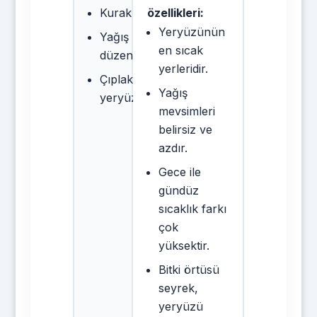
Kurak
özellikleri:
Yeryüzünün
Yağış
en sıcak
düzensiz
yerleridir.
Çıplak
Yağış
yeryüzü
mevsimleri
belirsiz ve
azdır.
Gece ile
gündüz
sıcaklık farkı
çok
yüksektir.
Bitki örtüsü
seyrek,
yeryüzü