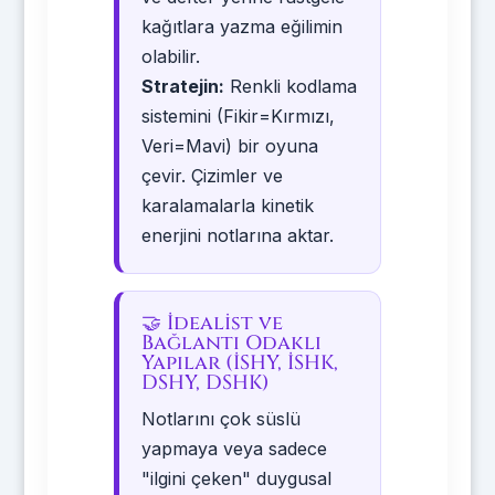
kağıtlara yazma eğilimin
olabilir.
Stratejin:
Renkli kodlama
sistemini (Fikir=Kırmızı,
Veri=Mavi) bir oyuna
çevir. Çizimler ve
karalamalarla kinetik
enerjini notlarına aktar.
🤝 İdealist ve
Bağlantı Odaklı
Yapılar (İSHY, İSHK,
DSHY, DSHK)
Notlarını çok süslü
yapmaya veya sadece
"ilgini çeken" duygusal