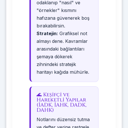
odaklanıp "nasıl" ve
"örnekler" kısmını
hafızana güvenerek boş
bırakabilirsin.
Stratejin:
Grafiksel not
almayı dene. Kavramlar
arasındaki bağlantıları
şemaya dökerek
zihnindeki stratejik
haritayı kağıda mühürle.
🌊 Keşifçi ve
Hareketli Yapılar
(İADK, İAHK, DADK,
DAHK)
Notlarını düzensiz tutma
ve defter yerine rastgele