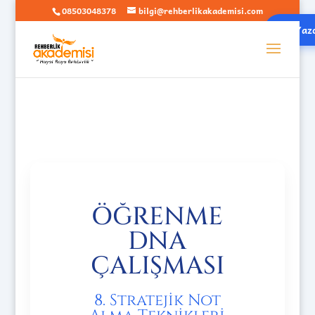
08503048378
bilgi@rehberlikakademisi.com
Yazd
ÖĞRENME
DNA
ÇALIŞMASI
8. Stratejik Not