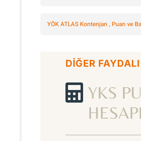
YÖK ATLAS Kontenjan , Puan ve Baş
DİĞER FAYDALI

YKS P
HESAP