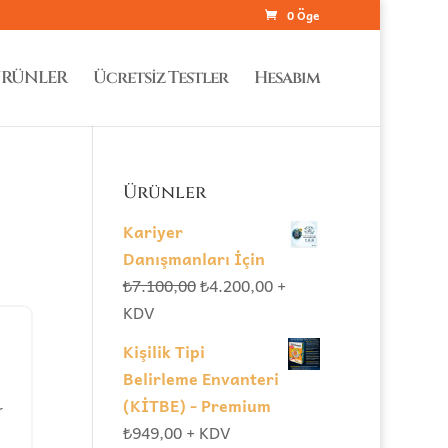
0 Öge
RÜNLER
Ücretsiz Testler
Hesabım
Ürünler
Kariyer
Danışmanları İçin
Orijinal
Şu
₺
7.100,00
₺
4.200,00
+
fiyat:
andaki
KDV
₺7.100,00.
fiyat:
Kişilik Tipi
₺4.200,00.
Belirleme Envanteri
(KİTBE) - Premium
r
₺
949,00
+ KDV