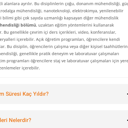
li alanlara ayrılır. Bu disiplinlerin çoğu, donanım mühendisliği, gü
krodalga mühendisliği, nanoteknoloji, elektrokimya, yenilenebilir
ri bilimi gibi çok sayıda uzmanlığı kapsayan diğer mühendislik
hendisliği bölümü
,
uzaktan eğitim yöntemlerini kullanarak
 Bu genellikle çevrim içi ders içerikleri, video, konferanslar,
eryalleri içerebilir. Açık öğretim programları, öğrencilere kendi
ar. Bu disiplin, öğrencilerin çalışma veya diğer kişisel taahhütlerin
ndisliği, genellikle pratik deneyim ve laboratuvar çalışmaları
im programları öğrencilere staj ve laboratuvar çalışmaları için yere
enlemeler içerebilir.
m Süresi Kaç Yıldır?
eri Nelerdir?