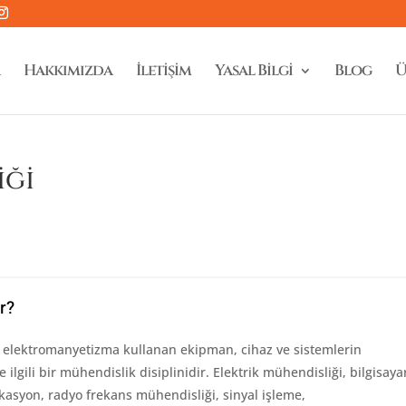
Hakkımızda
İletişim
Yasal Bilgi
Blog
Ü
iği
r?
 ve elektromanyetizma kullanan ekipman, cihaz ve sistemlerin
ilgili bir mühendislik disiplinidir. Elektrik mühendisliği, bilgisaya
asyon, radyo frekans mühendisliği, sinyal işleme,