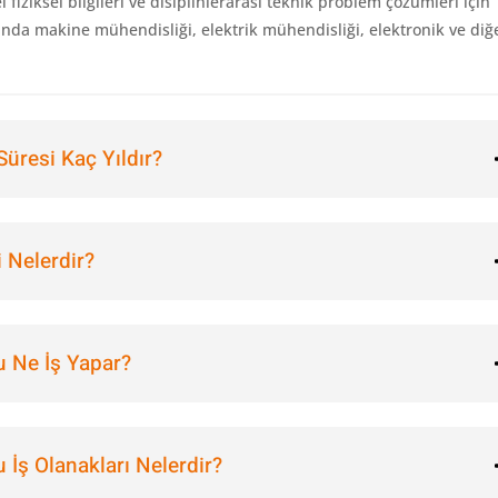
l fiziksel bilgileri ve disiplinlerarası teknik problem çözümleri için
asında makine mühendisliği, elektrik mühendisliği, elektronik ve diğ
üresi Kaç Yıldır?
 Nelerdir?
 Ne İş Yapar?
İş Olanakları Nelerdir?