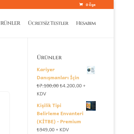
0 Öge
RÜNLER
Ücretsiz Testler
Hesabım
Ürünler
Kariyer
Danışmanları İçin
Orijinal
Şu
₺
7.100,00
₺
4.200,00
+
fiyat:
andaki
KDV
₺7.100,00.
fiyat:
Kişilik Tipi
₺4.200,00.
Belirleme Envanteri
(KİTBE) - Premium
₺
949,00
+ KDV