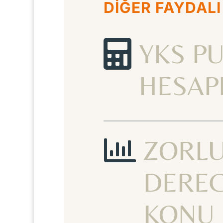
DİĞER FAYDALI

YKS P
HESAP

ZORL
DEREC
KONU