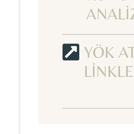
ANALİ

YÖK A
LİNKLE