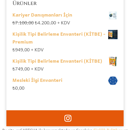
Ürünler
Kariyer Danışmanları İçin
Orijinal
Şu
₺
7.100,00
₺
4.200,00
+ KDV
fiyat:
andaki
Kişilik Tipi Belirleme Envanteri (KİTBE) -
₺7.100,00.
fiyat:
Premium
₺4.200,00.
₺
949,00
+ KDV
Kişilik Tipi Belirleme Envanteri (KİTBE)
₺
749,00
+ KDV
Mesleki İlgi Envanteri
₺
0,00