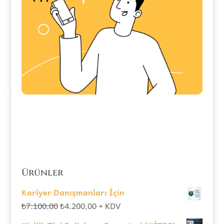
Ürünler
Kariyer Danışmanları İçin
Orijinal
Şu
₺
7.100,00
₺
4.200,00
+ KDV
fiyat:
andaki