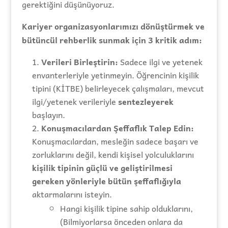
gerektiğini düşünüyoruz.
Kariyer organizasyonlarımızı dönüştürmek ve
bütüncül rehberlik sunmak için 3 kritik adım:
Verileri Birleştirin:
Sadece ilgi ve yetenek
envanterleriyle yetinmeyin. Öğrencinin kişilik
tipini (KİTBE) belirleyecek çalışmaları, mevcut
ilgi/yetenek verileriyle
sentezleyerek
başlayın.
Konuşmacılardan Şeffaflık Talep Edin:
Konuşmacılardan, mesleğin sadece başarı ve
zorluklarını değil, kendi kişisel yolculuklarını
kişilik tipinin güçlü ve geliştirilmesi
gereken yönleriyle bütün şeffaflığıyla
aktarmalarını isteyin.
Hangi kişilik tipine sahip olduklarını,
(Bilmiyorlarsa önceden onlara da