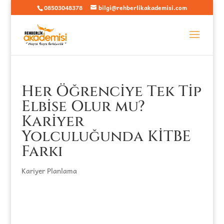
08503048378
bilgi@rehberlikakademisi.com
Her Öğrenciye Tek Tip
Elbise Olur mu?
Kariyer
Yolculuğunda KİTBE
Farkı
Kariyer Planlama