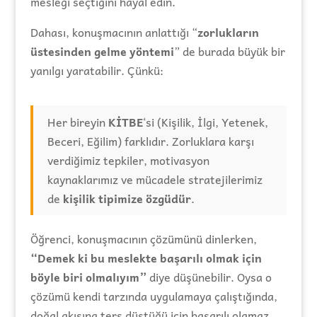
mesleği seçtiğini hayal edin.
Dahası, konuşmacının anlattığı “
zorlukların
üstesinden gelme yöntemi
” de burada büyük bir
yanılgı yaratabilir. Çünkü:
Her bireyin
KİTBE
‘si (Kişilik, İlgi, Yetenek,
Beceri, Eğilim) farklıdır. Zorluklara karşı
verdiğimiz tepkiler, motivasyon
kaynaklarımız ve mücadele stratejilerimiz
de
kişilik tipimize özgüdür
.
Öğrenci, konuşmacının çözümünü dinlerken,
“Demek ki bu meslekte başarılı olmak için
böyle biri olmalıyım”
diye düşünebilir. Oysa o
çözümü kendi tarzında uygulamaya çalıştığında,
doğal akışına ters düştüğü için başarılı olamaz,