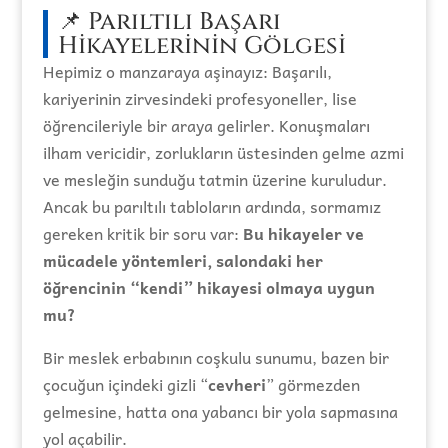
📌 Parıltılı Başarı
Hikayelerinin Gölgesi
Hepimiz o manzaraya aşinayız: Başarılı,
kariyerinin zirvesindeki profesyoneller, lise
öğrencileriyle bir araya gelirler. Konuşmaları
ilham vericidir, zorlukların üstesinden gelme azmi
ve mesleğin sunduğu tatmin üzerine kuruludur.
Ancak bu parıltılı tabloların ardında, sormamız
gereken kritik bir soru var:
Bu hikayeler ve
mücadele yöntemleri, salondaki her
öğrencinin “kendi” hikayesi olmaya uygun
mu?
Bir meslek erbabının coşkulu sunumu, bazen bir
çocuğun içindeki gizli “
cevheri
” görmezden
gelmesine, hatta ona yabancı bir yola sapmasına
yol açabilir.