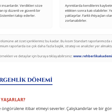
 insanlardır. Verdikleri söze
Ayrıntılarda kendilerini kaybetme
rı işi düzenli ve güvenli bir
ettikten sonra katı olabilirler. 
istemleri takip ederler.
yaklaşırlar. Farklı ihtiyaçları o
zorlanabilirler.
ölümüne ait özet içeriklerimiz bu kadar. Bu kısım Standart raporlarımızda 
mium raporlarda ise çok daha fazla başlık, strateji ve analizler yer almakta
rnekleri ve detaylar için buraya tıklayabilirsiniz:
www.rehberlikakademi
ERGENLİK DÖNEMİ
 YAŞARLAR?
 öngörülene itibar etmeyi severler. Çalışkandırlar ve bir gör