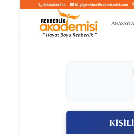
08503048378
bilgi@rehberlikakademisi.com
Anasayfa
KİŞİL