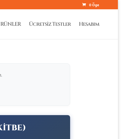
0 Öge
RÜNLER
Ücretsiz Testler
Hesabım
m.
KİTBE)