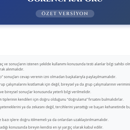
ÖZET VERSİYON
e sonuçların istenen şekilde kullanımı konusunda testi alanlar bilgi sahibi olma
rak alınmalıdır.
ip” sonuçları cevap verenin izni olmadan başkalarıyla paylaşılmamalıdır.
grup çalışmalarını kısıtlamak için değil, bireysel ya da grup çalışmalarının verimini
ve bireysel sonuçlar konusunda yeterli bilgi verilmelidir.
 tiplerinin kendileri için doğru olduğunu “doğrulama” fırsatını bulmalıdırlar.
yeteneklerini ya da zekasını değil, tercihlerini yansıttığı ve başarı kehanetinde
e bazı işlere doğru itilmemeli ya da onlardan uzaklaştırılmamalıdır.
ığı konusunda bireyin kendisi en iyi yargıç olarak kabul edilir.