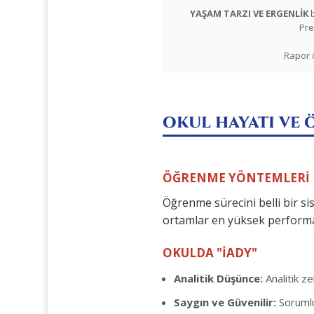
YAŞAM TARZI VE ERGENLİK
b
Pre
Rapor ö
OKUL HAYATI VE
ÖĞRENME YÖNTEMLERİ
Öğrenme sürecini belli bir sis
ortamlar en yüksek performa
OKULDA "İADY"
Analitik Düşünce:
Analitik ze
Saygın ve Güvenilir:
Sorumlul