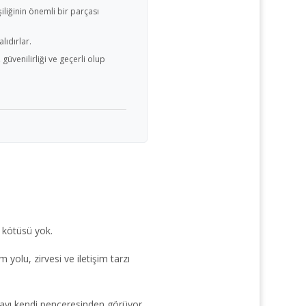
liğinin önemli bir parçası
lıdırlar.
üvenilirliği ve geçerli olup
i, kötüsü yok.
m yolu, zirvesi ve iletişim tarzı
ayı kendi penceresinden görüyor.