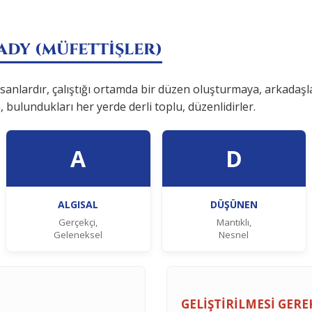
 İADY (MÜFETTİŞLER)
nsanlardır, çalıştığı ortamda bir düzen oluşturmaya, arkadaş
a, bulundukları her yerde derli toplu, düzenlidirler.
A
D
ALGISAL
DÜŞÜNEN
Gerçekçi,
Mantıklı,
Geleneksel
Nesnel
GELİŞTİRİLMESİ GER