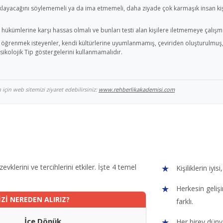
klayacağını söylememeli ya da ima etmemeli, daha ziyade çok karmaşık insan kişi
ükümlerine karşı hassas olmalı ve bunları testi alan kişilere iletmemeye çalışma
ip öğrenmek isteyenler, kendi kültürlerine uyumlanmamış, çeviriden oluşturulmuş, g
sikolojik Tip göstergelerini kullanmamalıdır.
için web sitemizi ziyaret edebilirsiniz:
www.rehberlikakademisi.com
 zevklerini ve tercihlerini etkiler. İşte 4 temel
Kişiliklerin iyis
Herkesin gelişi
İZİ NEREDEN ALIRIZ?
farklı.
İçe Dönük
Her birey düny