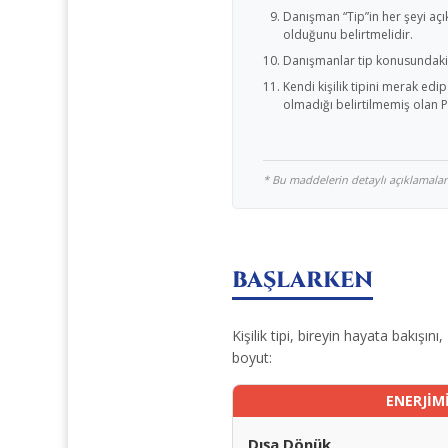
Danışman “Tip”in her şeyi açı
olduğunu belirtmelidir.
Danışmanlar tip konusundaki h
Kendi kişilik tipini merak ed
olmadığı belirtilmemiş olan P
* Bu maddelerin detaylı açıklamaları 
BAŞLARKEN
Kişilik tipi, bireyin hayata bakışını,
boyut:
ENERJİM
Dışa Dönük