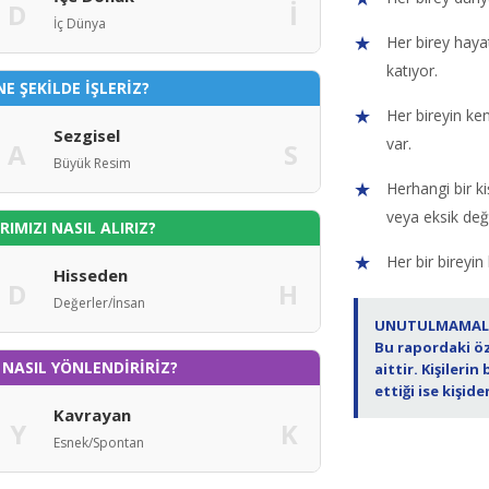
D
İ
İç Dünya
Her birey hayat
katıyor.
NE ŞEKİLDE İŞLERİZ?
Her bireyin ke
Sezgisel
var.
A
S
Büyük Resim
Herhangi bir kiş
veya eksik deği
IMIZI NASIL ALIRIZ?
Her bir bireyin
Hisseden
D
H
Değerler/İnsan
UNUTULMAMALID
Bu rapordaki öz
 NASIL YÖNLENDİRİRİZ?
aittir. Kişilerin
ettiği ise kişide
Kavrayan
Y
K
Esnek/Spontan