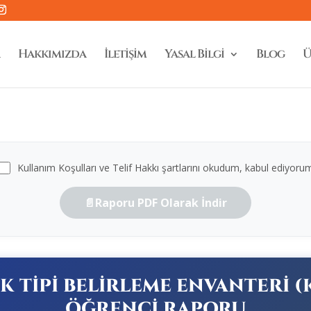
Hakkımızda
İletişim
Yasal Bilgi
Blog
Ü
Kullanım Koşulları ve Telif Hakkı şartlarını okudum, kabul ediyoru
📄
Raporu PDF Olarak İndir
İK TİPİ BELİRLEME ENVANTERİ (
ÖĞRENCİ RAPORU