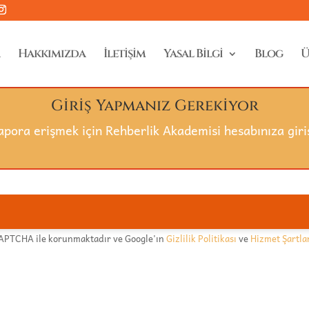
Hakkımızda
İletişim
Yasal Bilgi
Blog
Ü
Giriş Yapmanız Gerekiyor
pora erişmek için Rehberlik Akademisi hesabınıza giriş
CAPTCHA ile korunmaktadır ve Google'ın
Gizlilik Politikası
ve
Hizmet Şartla