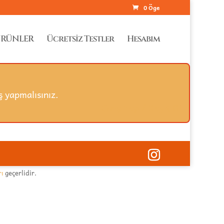
0 Öge
RÜNLER
Ücretsiz Testler
Hesabım
 yapmalısınız.
Giriş Yap / Kayıt Ol
rı
geçerlidir.