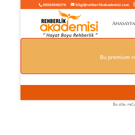
08503048378
bilgi@rehberlikakademisi.com
Anasayfa
Bu premium ra
Bu site, re