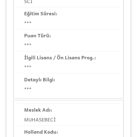
SCI
***
***
***
***
MUHASEBECİ