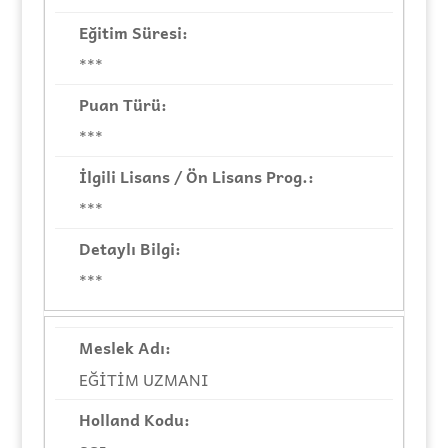
***
***
***
***
EĞİTİM UZMANI