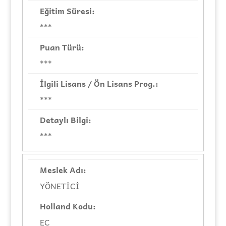
***
***
***
***
YÖNETİCİ
EC