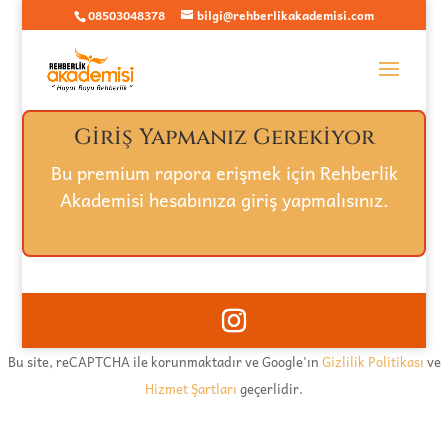
08503048378
bilgi@rehberlikakademisi.com
Giriş Yapmanız Gerekiyor
Bu premium rapora erişmek için Rehberlik
Akademisi hesabınıza giriş yapmalısınız.
Giriş Yap / Kayıt Ol
Bu site, reCAPTCHA ile korunmaktadır ve Google'ın
Gizlilik Politikası
ve
Hizmet Şartları
geçerlidir.