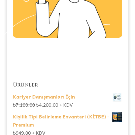
Ürünler
Kariyer Danışmanları İçin
Orijinal
Şu
₺
7.100,00
₺
4.200,00
+ KDV
fiyat:
andaki
Kişilik Tipi Belirleme Envanteri (KİTBE) -
₺7.100,00.
fiyat:
Premium
₺4.200,00.
₺
949,00
+ KDV