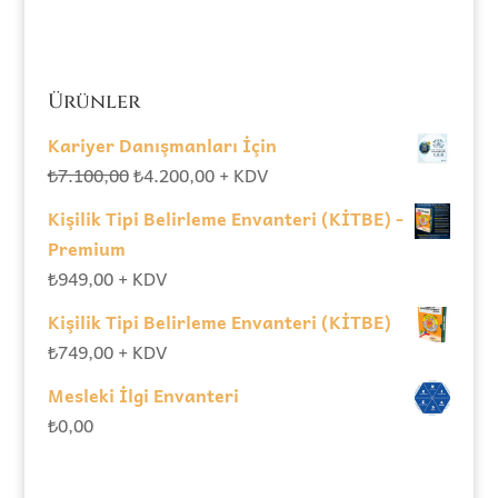
Ürünler
Kariyer Danışmanları İçin
Orijinal
Şu
₺
7.100,00
₺
4.200,00
+ KDV
fiyat:
andaki
Kişilik Tipi Belirleme Envanteri (KİTBE) -
₺7.100,00.
fiyat:
Premium
₺4.200,00.
₺
949,00
+ KDV
Kişilik Tipi Belirleme Envanteri (KİTBE)
₺
749,00
+ KDV
Mesleki İlgi Envanteri
₺
0,00