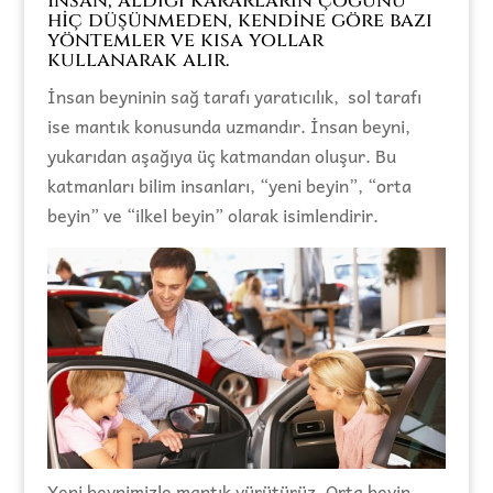
İnsan, aldığı kararların çoğunu
hiç düşünmeden, kendine göre bazı
yöntemler ve kısa yollar
kullanarak alır.
İnsan beyninin sağ tarafı yaratıcılık, sol tarafı
ise mantık konusunda uzmandır. İnsan beyni,
yukarıdan aşağıya üç katmandan oluşur. Bu
katmanları bilim insanları, “yeni beyin”, “orta
beyin” ve “ilkel beyin” olarak isimlendirir.
Yeni beynimizle mantık yürütürüz. Orta beyin,