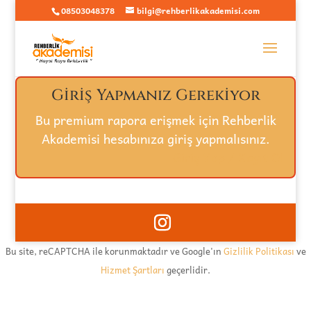
08503048378
bilgi@rehberlikakademisi.com
Giriş Yapmanız Gerekiyor
Bu premium rapora erişmek için Rehberlik
Akademisi hesabınıza giriş yapmalısınız.
Giriş Yap / Kayıt Ol
Bu site, reCAPTCHA ile korunmaktadır ve Google'ın
Gizlilik Politikası
ve
Hizmet Şartları
geçerlidir.