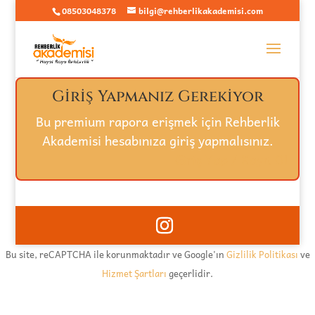
08503048378
bilgi@rehberlikakademisi.com
Giriş Yapmanız Gerekiyor
Bu premium rapora erişmek için Rehberlik
Akademisi hesabınıza giriş yapmalısınız.
Giriş Yap / Kayıt Ol
Bu site, reCAPTCHA ile korunmaktadır ve Google'ın
Gizlilik Politikası
ve
Hizmet Şartları
geçerlidir.