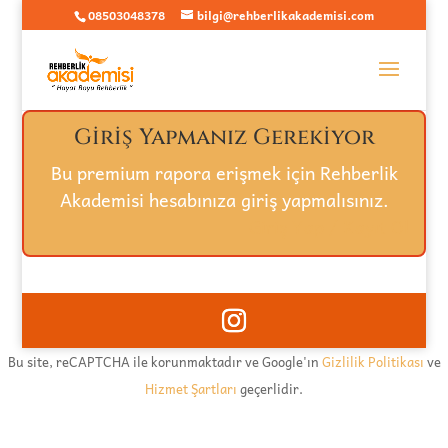
08503048378
bilgi@rehberlikakademisi.com
Giriş Yapmanız Gerekiyor
Bu premium rapora erişmek için Rehberlik
Akademisi hesabınıza giriş yapmalısınız.
Giriş Yap / Kayıt Ol
Bu site, reCAPTCHA ile korunmaktadır ve Google'ın
Gizlilik Politikası
ve
Hizmet Şartları
geçerlidir.