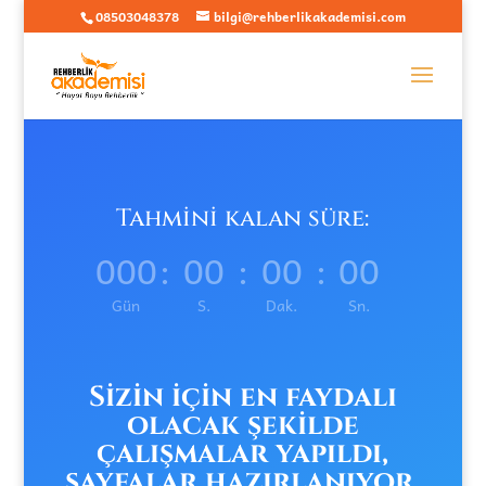
08503048378
bilgi@rehberlikakademisi.com
Tahmini kalan süre:
000
:
00
:
00
:
00
Gün
S.
Dak.
Sn.
Sizin için en faydalı
olacak şekilde
çalışmalar yapıldı,
sayfalar hazırlanıyor.