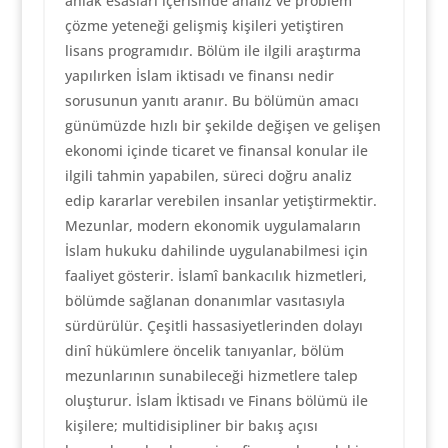
ahlak esasları içerisinde analiz ve problem
çözme yeteneği gelişmiş kişileri yetiştiren
lisans programıdır. Bölüm ile ilgili araştırma
yapılırken İslam iktisadı ve finansı nedir
sorusunun yanıtı aranır. Bu bölümün amacı
günümüzde hızlı bir şekilde değişen ve gelişen
ekonomi içinde ticaret ve finansal konular ile
ilgili tahmin yapabilen, süreci doğru analiz
edip kararlar verebilen insanlar yetiştirmektir.
Mezunlar, modern ekonomik uygulamaların
İslam hukuku dahilinde uygulanabilmesi için
faaliyet gösterir. İslamî bankacılık hizmetleri,
bölümde sağlanan donanımlar vasıtasıyla
sürdürülür. Çeşitli hassasiyetlerinden dolayı
dinî hükümlere öncelik tanıyanlar, bölüm
mezunlarının sunabileceği hizmetlere talep
oluşturur. İslam İktisadı ve Finans bölümü ile
kişilere; multidisipliner bir bakış açısı