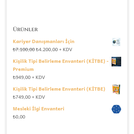
Ürünler
Kariyer Danışmanları İçin
Orijinal
Şu
₺
7.100,00
₺
4.200,00
+ KDV
fiyat:
andaki
Kişilik Tipi Belirleme Envanteri (KİTBE) -
₺7.100,00.
fiyat:
Premium
₺4.200,00.
₺
949,00
+ KDV
Kişilik Tipi Belirleme Envanteri (KİTBE)
₺
749,00
+ KDV
Mesleki İlgi Envanteri
₺
0,00