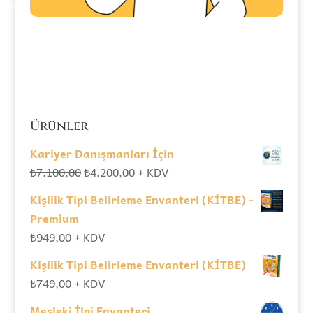
Ürünler
Kariyer Danışmanları İçin
Orijinal
Şu
₺
7.100,00
₺
4.200,00
+ KDV
fiyat:
andaki
Kişilik Tipi Belirleme Envanteri (KİTBE) -
₺7.100,00.
fiyat:
Premium
₺4.200,00.
₺
949,00
+ KDV
Kişilik Tipi Belirleme Envanteri (KİTBE)
₺
749,00
+ KDV
Mesleki İlgi Envanteri