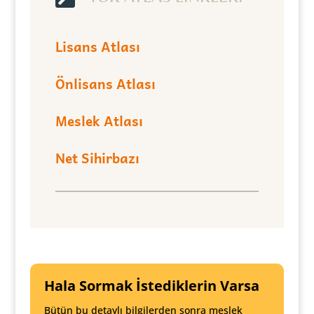
Lisans Atlası
Önlisans Atlası
Meslek Atlası
Net Sihirbazı
Hala Sormak İstediklerin Varsa
Bütün bu detaylı bilgilerden sonra meslek