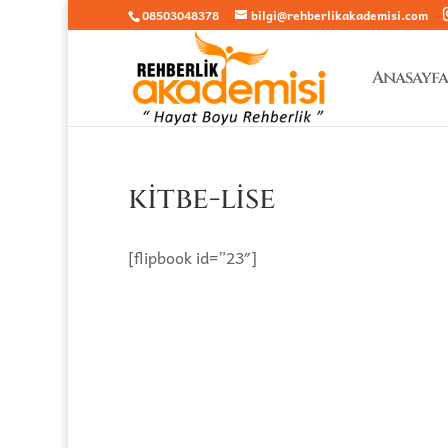
08503048378
bilgi@rehberlikakademisi.com
Anasayfa
kitbe-lise
[flipbook id=”23″]