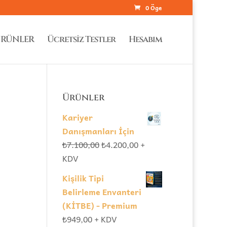
0 Öge
RÜNLER
Ücretsiz Testler
Hesabım
Ürünler
Kariyer
Danışmanları İçin
Orijinal
Şu
₺
7.100,00
₺
4.200,00
+
fiyat:
andaki
KDV
₺7.100,00.
fiyat:
Kişilik Tipi
₺4.200,00.
Belirleme Envanteri
(KİTBE) - Premium
₺
949,00
+ KDV