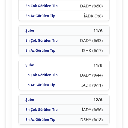
DADY (%50)
İADK (%8)
11/A
DADY (%33)
İSHK (%17)
11/B
DADY (%44)
İADK (%11)
12/A
İADY (%36)
DSHY (%18)