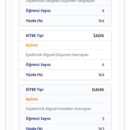
Dışadönük-Sezgisel-Düşünen-Yargılayan
4
%4
İADK
İçedönük-Algısal-Düşünen-Kavrayan
4
%4
DAHK
Dışadönük-Algısal-Hisseden-Kavrayan
3
%3