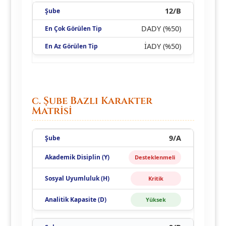
12/B
DADY (%50)
İADY (%50)
c. Şube Bazlı Karakter
Matrisi
9/A
Desteklenmeli
Kritik
Yüksek