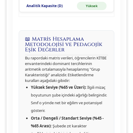
Yüksek
📖 Matris Hesaplama
Metodolojisi ve Pedagojik
Eşik Değerler
Bu rapordaki matris verileri, öğrencilerin KİTBE
envanterindeki dominant tercihlerinin
aritmetik ortalamasıyla hesaplanmış "Grup
Karakteristiği" analizidir. Etiketlendirme
kuralları aşağıdaki gibidir:
Yüksek Seviye (%65 ve Üzeri):
İlgili mizaç
boyutunun şube içindeki ağırlığı belirgindir.
Sınıf o yönde net bir eğilim ve potansiyel
gösterir.
Orta / Dengeli / Standart Seviye (%45 -
%65 Arası):
Şubede zıt karakter