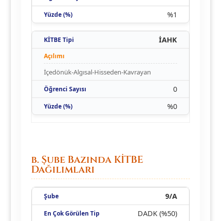
%1
İAHK
İçedönük-Algısal-Hisseden-Kavrayan
0
%0
b. Şube Bazında KİTBE
Dağılımları
9/A
DADK (%50)