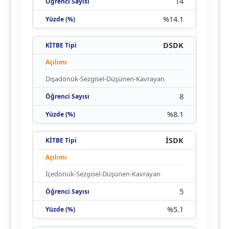
14
%14.1
DSDK
Dışadönük-Sezgisel-Düşünen-Kavrayan
8
%8.1
İSDK
İçedönük-Sezgisel-Düşünen-Kavrayan
5
%5.1