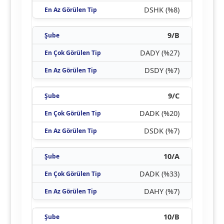
DSHK (%8)
9/B
DADY (%27)
DSDY (%7)
9/C
DADK (%20)
DSDK (%7)
10/A
DADK (%33)
DAHY (%7)
10/B