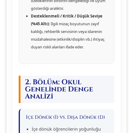
özelliklerinin birbirini dengelediği ve uyum
gösterdiği aralıktır.
Desteklenmeli / Kritik / Düşük Seviye
(%45 Altı):
İlgili mizaç boyutunun zayıf
kaldığı, rehberlik servisinin veya idarenin
müdahalesine (etkinlik/disiplin vb.) ihtiyaç
duyan riskli alanları ifade eder.
2. Bölüm: Okul
Genelinde Denge
Analizi
İçe Dönük (İ) vs. Dışa Dönük (D)
İçe dönük öğrencilerin yoğunluğu