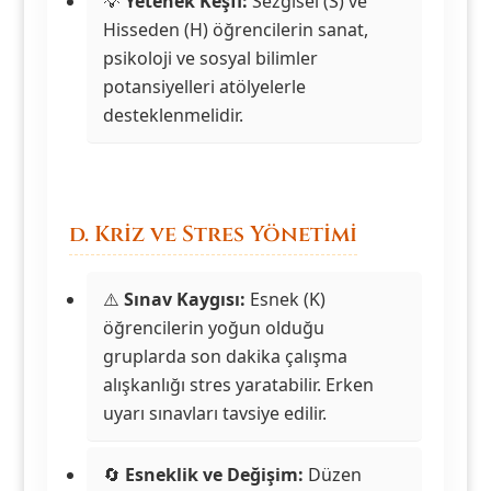
💡
Yetenek Keşfi:
Sezgisel (S) ve
Hisseden (H) öğrencilerin sanat,
psikoloji ve sosyal bilimler
potansiyelleri atölyelerle
desteklenmelidir.
d. Kriz ve Stres Yönetimi
⚠️
Sınav Kaygısı:
Esnek (K)
öğrencilerin yoğun olduğu
gruplarda son dakika çalışma
alışkanlığı stres yaratabilir. Erken
uyarı sınavları tavsiye edilir.
🔄
Esneklik ve Değişim:
Düzen