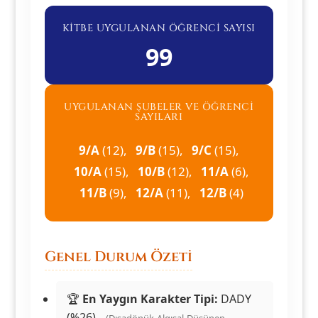
KİTBE UYGULANAN ÖĞRENCI SAYISI
99
UYGULANAN ŞUBELER VE ÖĞRENCI
SAYILARI
9/A
(12),
9/B
(15),
9/C
(15),
10/A
(15),
10/B
(12),
11/A
(6),
11/B
(9),
12/A
(11),
12/B
(4)
Genel Durum Özeti
🏆
En Yaygın Karakter Tipi:
DADY
(%26)