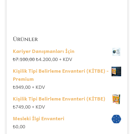
Ürünler
Kariyer Danışmanları İçin
Orijinal
Şu
₺
7.100,00
₺
4.200,00
+ KDV
fiyat:
andaki
Kişilik Tipi Belirleme Envanteri (KİTBE) -
₺7.100,00.
fiyat:
Premium
₺4.200,00.
₺
949,00
+ KDV
Kişilik Tipi Belirleme Envanteri (KİTBE)
₺
749,00
+ KDV
Mesleki İlgi Envanteri
₺
0,00