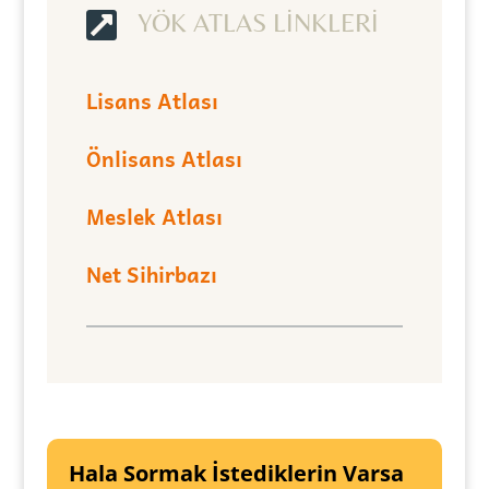

YÖK ATLAS LİNKLERİ
Lisans Atlası
Önlisans Atlası
Meslek Atlası
Net Sihirbazı
Hala Sormak İstediklerin Varsa