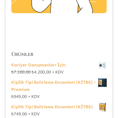
Ürünler
Kariyer Danışmanları İçin
Orijinal
Şu
₺
7.100,00
₺
4.200,00
+ KDV
fiyat:
andaki
Kişilik Tipi Belirleme Envanteri (KİTBE) -
₺7.100,00.
fiyat:
Premium
₺4.200,00.
₺
949,00
+ KDV
Kişilik Tipi Belirleme Envanteri (KİTBE)
₺
749,00
+ KDV