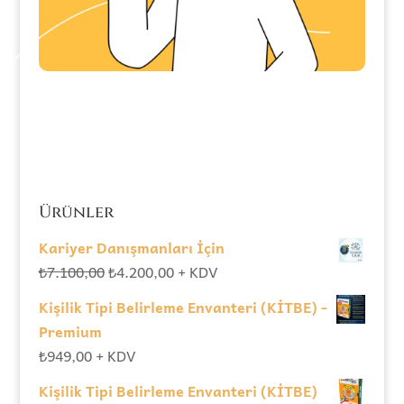
Ürünler
Kariyer Danışmanları İçin
Orijinal
Şu
₺
7.100,00
₺
4.200,00
+ KDV
fiyat:
andaki
Kişilik Tipi Belirleme Envanteri (KİTBE) -
₺7.100,00.
fiyat:
Premium
₺4.200,00.
₺
949,00
+ KDV
Kişilik Tipi Belirleme Envanteri (KİTBE)