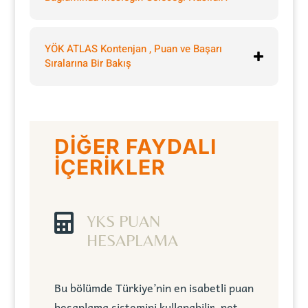
YÖK ATLAS Kontenjan , Puan ve Başarı
Sıralarına Bir Bakış
DİĞER FAYDALI
İÇERİKLER

YKS PUAN
HESAPLAMA
Bu bölümde Türkiye’nin en isabetli puan
hesaplama sistemini kullanabilir, net