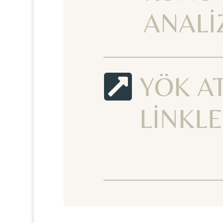
ANALİ

YÖK A
LİNKLE