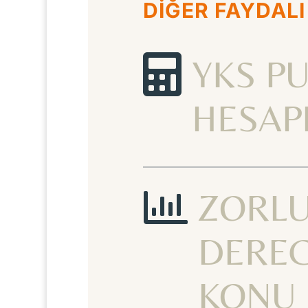
DİĞER FAYDALI

YKS P
HESAP

ZORL
DEREC
KONU