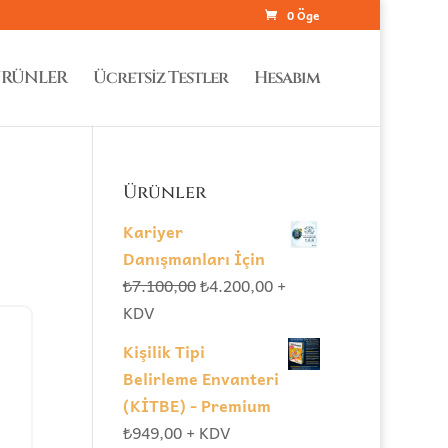
0 Öge
RÜNLER
Ücretsiz Testler
Hesabım
Ürünler
Kariyer
Danışmanları İçin
Orijinal
Şu
₺
7.100,00
₺
4.200,00
+
fiyat:
andaki
KDV
₺7.100,00.
fiyat:
Kişilik Tipi
₺4.200,00.
Belirleme Envanteri
(KİTBE) - Premium
₺
949,00
+ KDV