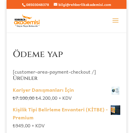
08503048378
bilgi@rehberlikakademisi.com
Ödeme yap
[customer-area-payment-checkout /]
Ürünler
Kariyer Danışmanları İçin
Orijinal
Şu
₺
7.100,00
₺
4.200,00
+ KDV
fiyat:
andaki
Kişilik Tipi Belirleme Envanteri (KİTBE) -
₺7.100,00.
fiyat:
Premium
₺4.200,00.
₺
949,00
+ KDV