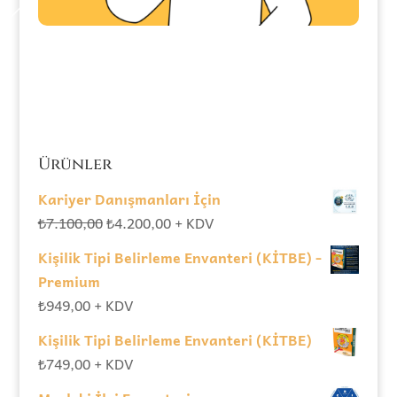
Ürünler
Kariyer Danışmanları İçin
Orijinal
Şu
₺
7.100,00
₺
4.200,00
+ KDV
fiyat:
andaki
Kişilik Tipi Belirleme Envanteri (KİTBE) -
₺7.100,00.
fiyat:
Premium
₺4.200,00.
₺
949,00
+ KDV
Kişilik Tipi Belirleme Envanteri (KİTBE)
₺
749,00
+ KDV