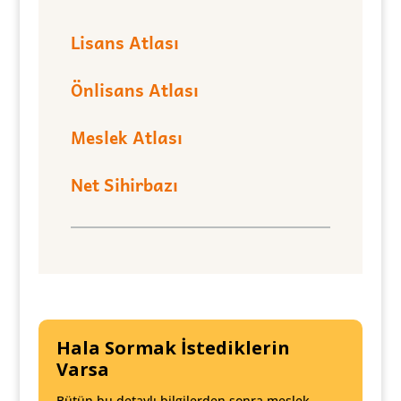
Lisans Atlası
Önlisans Atlası
Meslek Atlası
Net Sihirbazı
Hala Sormak İstediklerin
Varsa
Bütün bu detaylı bilgilerden sonra meslek